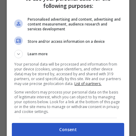
following purposes:
Personalised advertising and content, advertising and
content measurement, audience research and
services development
Store and/or access information on a device
Learn more
Your personal data will be processed and information from
your device (cookies, unique identifiers, and other device
data) may be stored by, accessed by and shared with 319
partners, or used specifically by this site. We and our partners
may use precise geolocation data.
List of partners.
UDINESE – SASSUOLO
Some vendors may process your personal data on the basis
L
E PROBABILI FORMAZIONI
of legitimate interest, which you can object to by managing
your options below. Look for a link at the bottom of this page
or in the site menu to manage or withdraw consent in privacy
and cookie settings.
UDINESE (3-5-2):
Silvestri; Becao,
Nuytinck, Samir; N. Molina, Pereyra, Walace,
Consent