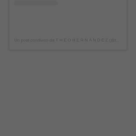
Un post condiviso da T H E O H E R N Á N D E Z (@theo3hernandez)