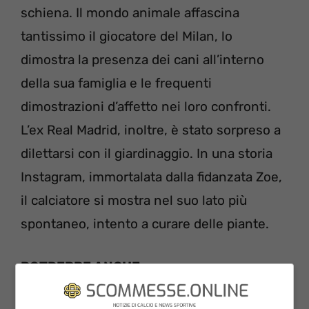
schiena. Il mondo animale affascina
tantissimo il giocatore del Milan, lo
dimostra la presenza dei cani all’interno
della sua famiglia e le frequenti
dimostrazioni d’affetto nei loro confronti.
L’ex Real Madrid, inoltre, è stato sorpreso a
dilettarsi con il giardinaggio. In una storia
Instagram, immortalata dalla fidanzata Zoe,
il calciatore si mostra nel suo lato più
spontaneo, intento a curare delle piante.
POTREBBE ANCHE
INTERESSARTI>>>
Diletta Leotta senza