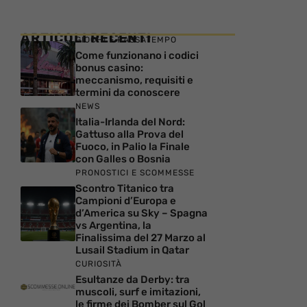
ARTICOLI RECENTI
GIOCHI E PASSATEMPO
Come funzionano i codici
bonus casino:
meccanismo, requisiti e
termini da conoscere
NEWS
Italia-Irlanda del Nord:
Gattuso alla Prova del
Fuoco, in Palio la Finale
con Galles o Bosnia
PRONOSTICI E SCOMMESSE
Scontro Titanico tra
Campioni d’Europa e
d’America su Sky – Spagna
vs Argentina, la
Finalissima del 27 Marzo al
Lusail Stadium in Qatar
CURIOSITÀ
Esultanze da Derby: tra
muscoli, surf e imitazioni,
le firme dei Bomber sul Gol