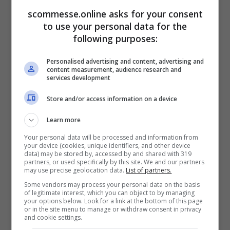
segreti: così mantiene la sua forma
scommesse.online asks for your consent
to use your personal data for the
following purposes:
Personalised advertising and content, advertising and
content measurement, audience research and
services development
Store and/or access information on a device
Learn more
Your personal data will be processed and information from
your device (cookies, unique identifiers, and other device
data) may be stored by, accessed by and shared with 319
partners, or used specifically by this site. We and our partners
La mancanza di una figura
may use precise geolocation data.
List of partners.
paterna
Some vendors may process your personal data on the basis
of legitimate interest, which you can object to by managing
your options below. Look for a link at the bottom of this page
or in the site menu to manage or withdraw consent in privacy
Ci sono anche lati più tristi e oscuri nella
and cookie settings.
vita di Theo Hernandez. Uno di questi è