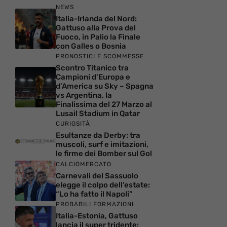
NEWS
Italia-Irlanda del Nord:
Gattuso alla Prova del
Fuoco, in Palio la Finale
con Galles o Bosnia
PRONOSTICI E SCOMMESSE
Scontro Titanico tra
Campioni d’Europa e
d’America su Sky – Spagna
vs Argentina, la
Finalissima del 27 Marzo al
Lusail Stadium in Qatar
CURIOSITÀ
Esultanze da Derby: tra
muscoli, surf e imitazioni,
le firme dei Bomber sul Gol
CALCIOMERCATO
Carnevali del Sassuolo
elegge il colpo dell’estate:
“Lo ha fatto il Napoli”
PROBABILI FORMAZIONI
Italia-Estonia, Gattuso
lancia il super tridente: