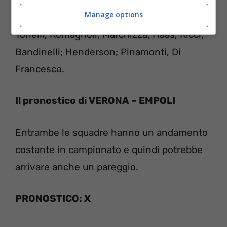
Lazovic; Barak, Caprari; Simeone.
Manage options
EMPOLI (4-3-1-2):
Vicario; Stojanovic,
Tonelli, Romagnoli, Marchizza; Haas, Ricci,
Bandinelli; Henderson; Pinamonti, Di
Francesco.
Il pronostico di VERONA – EMPOLI
Entrambe le squadre hanno un andamento
costante in campionato e quindi potrebbe
arrivare anche un pareggio.
PRONOSTICO: X