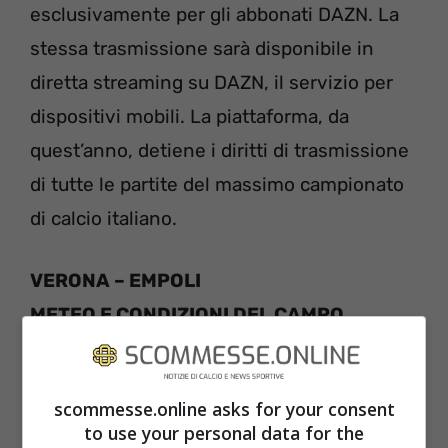
esclusivamente per gli abbonati DAZN. La
stessa trasmissione sarà disponibile in
diretta streaming su DAZN, il servizio per
dispositivi mobili. La piattaforma, da
quest’anno, detiene i diritti di trasmissione
di tutte le partite del massimo campionato
di calcio italiano.
VERONA – EMPOLI
METEO E CONDIZIONI DEL CAMPO
Previsioni meteo: 12 gradi, nuvoloso,
scommesse.online asks for your consent
campo in ottimo stato.
to use your personal data for the