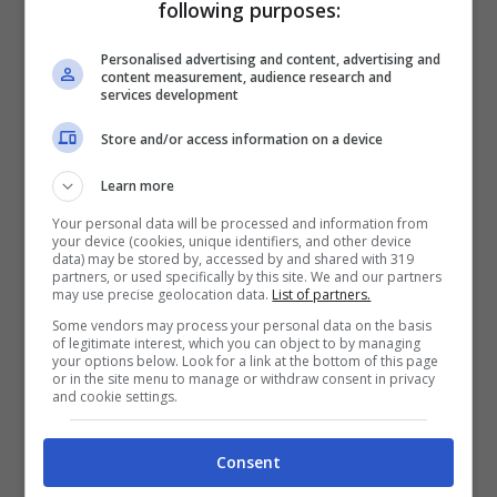
following purposes:
Personalised advertising and content, advertising and
content measurement, audience research and
services development
Store and/or access information on a device
Learn more
Your personal data will be processed and information from
your device (cookies, unique identifiers, and other device
data) may be stored by, accessed by and shared with 319
partners, or used specifically by this site. We and our partners
may use precise geolocation data.
List of partners.
VERONA – EMPOLI
Some vendors may process your personal data on the basis
of legitimate interest, which you can object to by managing
L
E PROBABILI FORMAZIONI
your options below. Look for a link at the bottom of this page
or in the site menu to manage or withdraw consent in privacy
and cookie settings.
VERONA (3-4-2-1):
Montipò; Dawidowicz,
Günter, Casale; Faraoni, Ilic, Veloso,
Consent