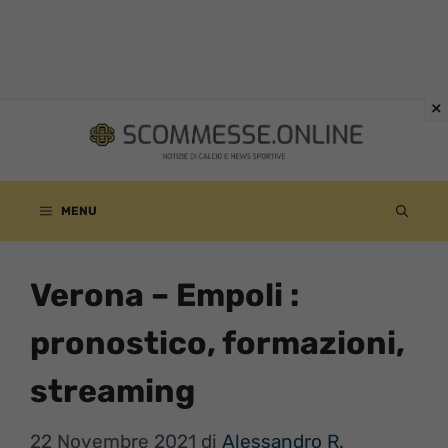
Vai
al
contenuto
MENU
Verona – Empoli :
pronostico, formazioni,
streaming
22 Novembre 2021
di
Alessandro R.