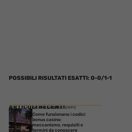
POSSIBILI RISULTATI ESATTI: 0-0/1-1
ARTICOLI RECENTI
GIOCHI E PASSATEMPO
Come funzionano i codici
bonus casino:
meccanismo, requisiti e
termini da conoscere