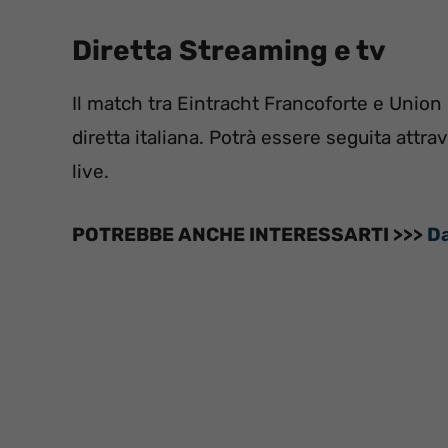
Diretta Streaming e tv
Il match tra Eintracht Francoforte e Union
diretta italiana. Potrà essere seguita attr
live.
POTREBBE ANCHE INTERESSARTI >>>
Da