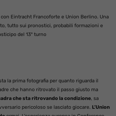
 con Eintracht Francoforte e Union Berlino. Una
o, tutto sui pronostici, probabili formazioni e
sticipo del 13° turno
ta la prima fotografia per quanto riguarda il
adre che hanno ritrovato il passo giusto ma
uadra che sta ritrovando la condizione
, sa
avversario pericoloso se lasciato giocare.
L’Union
de
ormai. L’esperienza europea in Conference