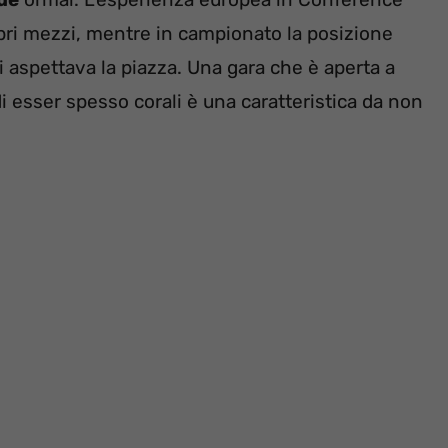
ri mezzi, mentre in campionato la posizione
i aspettava la piazza. Una gara che è aperta a
i esser spesso corali è una caratteristica da non