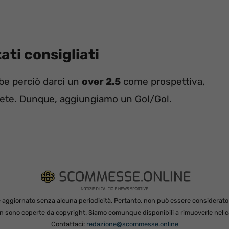
ati consigliati
be perciò darci un
over 2.5
come prospettiva,
n rete. Dunque, aggiungiamo un Gol/Gol.
 aggiornato senza alcuna periodicità. Pertanto, non può essere considerato in
non sono coperte da copyright. Siamo comunque disponibili a rimuoverle nel ca
Contattaci:
redazione@scommesse.online