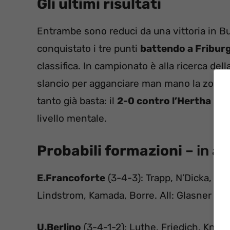
Gli ultimi risultati
Entrambe sono reduci da una vittoria in Bu
conquistato i tre punti
battendo a Fribur
classifica. In campionato è alla ricerca dell
slancio per agganciare man mano la zona eu
tanto già basta: il
2-0 contro l’Hertha
potr
livello mentale.
Probabili formazioni
– in a
E.Francoforte
(3-4-3): Trapp, N’Dicka, Ha
Lindstrom, Kamada, Borre. All: Glasner
U.Berlino
(3-4-1-2): Luthe, Friedich, Knoc