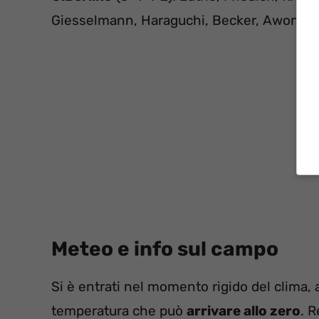
Giesselmann, Haraguchi, Becker, Awoniyi. 
Meteo e info sul campo
Si è entrati nel momento rigido del clima,
temperatura che può
arrivare allo zero
. 