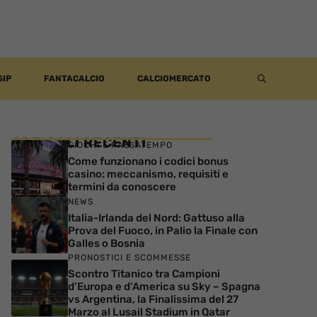
SIP
FANTACALCIO
CALCIOMERCATO
ARTICOLI RECENTI
GIOCHI E PASSATEMPO
Come funzionano i codici bonus
casino: meccanismo, requisiti e
termini da conoscere
NEWS
Italia-Irlanda del Nord: Gattuso alla
Prova del Fuoco, in Palio la Finale con
Galles o Bosnia
PRONOSTICI E SCOMMESSE
Scontro Titanico tra Campioni
d’Europa e d’America su Sky – Spagna
vs Argentina, la Finalissima del 27
Marzo al Lusail Stadium in Qatar