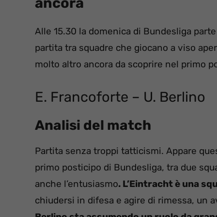
ancora
Alle 15.30 la domenica di Bundesliga parte
partita tra squadre che giocano a viso apert
molto altro ancora da scoprire nel primo po
E. Francoforte – U. Berlino
Analisi del match
Partita senza troppi tatticismi. Appare ques
primo posticipo di Bundesliga, tra due squ
anche l’entusiasmo
. L’Eintracht è una sq
chiudersi in difesa e agire di rimessa, un 
Berlino sta assumendo un ruolo da gran