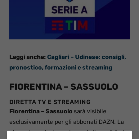
Leggi anche:
Cagliari – Udinese: consigli,
pronostico, formazioni e streaming
FIORENTINA – SASSUOLO
DIRETTA TV E STREAMING
Fiorentina – Sassuolo
sarà visibile
esclusivamente per gli abbonati DAZN. La
stessa trasmissione che sarà disponibile in