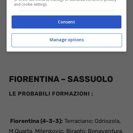
and cookie settings.
Consent
Manage options
FIORENTINA – SASSUOLO
LE PROBABILI FORMAZIONI :
Fiorentina (4-3-3):
Terraciano; Odriozola,
M.Quarta, Milenkovic, Biraghi; Bonaventura,