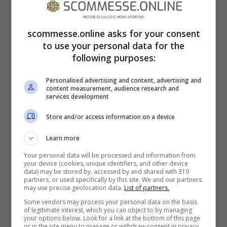
diretta streaming su DAZN, potrà essere
vista anche sui dispositivi mobili, tramite
scommesse.online asks for your consent
l’app dedicata. La piattaforma, da
to use your personal data for the
following purposes:
quest’anno, detiene i diritti di trasmissione
di tutte le partite del massimo campionato
Personalised advertising and content, advertising and
content measurement, audience research and
di calcio italiano.
services development
Store and/or access information on a device
METEO E CONDIZIONI DEL CAMPO:
Learn more
Previsioni meteo: 4 gradi, sereno, campo in
Your personal data will be processed and information from
your device (cookies, unique identifiers, and other device
ottimo stato.
data) may be stored by, accessed by and shared with 319
partners, or used specifically by this site. We and our partners
may use precise geolocation data.
List of partners.
Some vendors may process your personal data on the basis
of legitimate interest, which you can object to by managing
your options below. Look for a link at the bottom of this page
or in the site menu to manage or withdraw consent in privacy