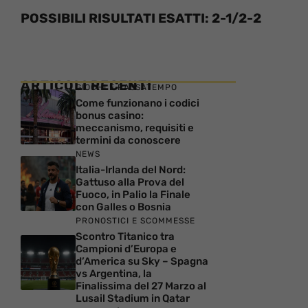
POSSIBILI RISULTATI ESATTI: 2-1/2-2
ARTICOLI RECENTI
GIOCHI E PASSATEMPO
Come funzionano i codici
bonus casino:
meccanismo, requisiti e
termini da conoscere
NEWS
Italia-Irlanda del Nord:
Gattuso alla Prova del
Fuoco, in Palio la Finale
con Galles o Bosnia
PRONOSTICI E SCOMMESSE
Scontro Titanico tra
Campioni d’Europa e
d’America su Sky – Spagna
vs Argentina, la
Finalissima del 27 Marzo al
Lusail Stadium in Qatar