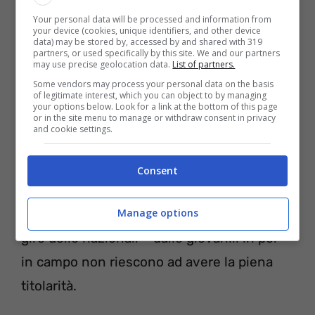
Your personal data will be processed and information from
c’è tutto un apparato che non sorregge a
your device (cookies, unique identifiers, and other device
data) may be stored by, accessed by and shared with 319
dovere. Non è un caso che a patire gli
partners, or used specifically by this site. We and our partners
may use precise geolocation data.
List of partners.
infortuni muscolari siano spesso
calciatori
Some vendors may process your personal data on the basis
under 23
, quelli che in teoria dovrebbero
of legitimate interest, which you can object to by managing
your options below. Look for a link at the bottom of this page
scoppiare di salute. I carichi di lavoro
or in the site menu to manage or withdraw consent in privacy
and cookie settings.
inadeguati, il cambio dei campi, nonché la
capacità di sforzare i muscoli inutilmente
Consent
provoca stress e traumi anche importanti.
Ci sono ormai degli atleti che, seppur nel
Manage options
giro delle nazionali – dalle giovanili in poi –
in campo non riescono ad avere la piena
titolarità.