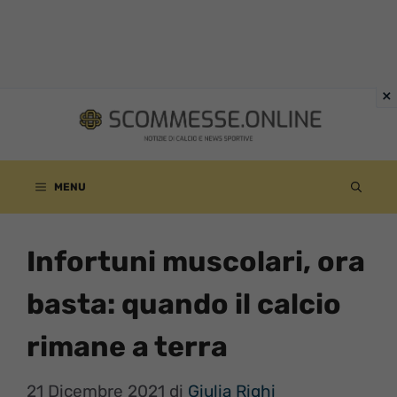
Vai
al
contenuto
MENU
Infortuni muscolari, ora
basta: quando il calcio
rimane a terra
21 Dicembre 2021
di
Giulia Righi