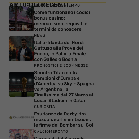
ARTICOLI RECENTI
GIOCHI E PASSATEMPO
Come funzionano i codici
bonus casino:
meccanismo, requisiti e
termini da conoscere
NEWS
Italia-Irlanda del Nord:
Gattuso alla Prova del
Fuoco, in Palio la Finale
con Galles o Bosnia
PRONOSTICI E SCOMMESSE
Scontro Titanico tra
Campioni d’Europa e
d’America su Sky – Spagna
vs Argentina, la
Finalissima del 27 Marzo al
Lusail Stadium in Qatar
CURIOSITÀ
Esultanze da Derby: tra
muscoli, surf e imitazioni,
le firme dei Bomber sul Gol
CALCIOMERCATO
Carnevali del Sassuolo