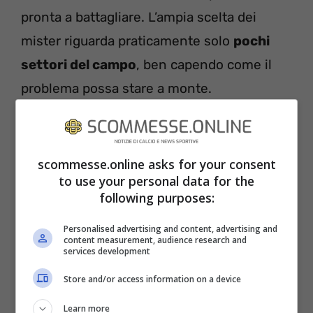
pronta a battagliare. L’ampia scelta dei
mister riguarda praticamente solo
pochi
settori del campo
, ben capendo come il
problema possa stare a monte.
scommesse.online asks for your consent
to use your personal data for the
following purposes:
Personalised advertising and content, advertising and
content measurement, audience research and
services development
Store and/or access information on a device
Learn more
Perché soprattutto con la crescita del fisico,