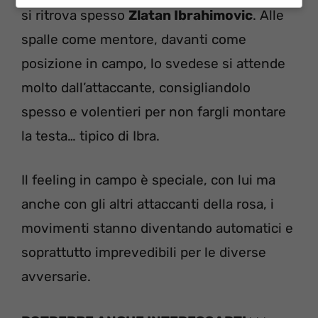
si ritrova spesso
Zlatan Ibrahimovic
. Alle
spalle come mentore, davanti come
posizione in campo, lo svedese si attende
molto dall’attaccante, consigliandolo
spesso e volentieri per non fargli montare
la testa… tipico di Ibra.
Il feeling in campo è speciale, con lui ma
anche con gli altri attaccanti della rosa, i
movimenti stanno diventando automatici e
soprattutto imprevedibili per le diverse
avversarie.