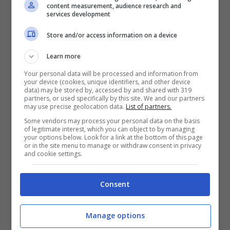
far lievitare la zona offensiva e creare
content measurement, audience research and
services development
maggior spinta, il Milan ha riposto le
Store and/or access information on a device
speranze su di lui.
Learn more
Your personal data will be processed and information from
your device (cookies, unique identifiers, and other device
data) may be stored by, accessed by and shared with 319
partners, or used specifically by this site. We and our partners
may use precise geolocation data.
List of partners.
Some vendors may process your personal data on the basis
of legitimate interest, which you can object to by managing
your options below. Look for a link at the bottom of this page
or in the site menu to manage or withdraw consent in privacy
and cookie settings.
Consent
È una questione anche di futura leadership,
Manage options
perché è sì un ventiduenne, ma alle spalle