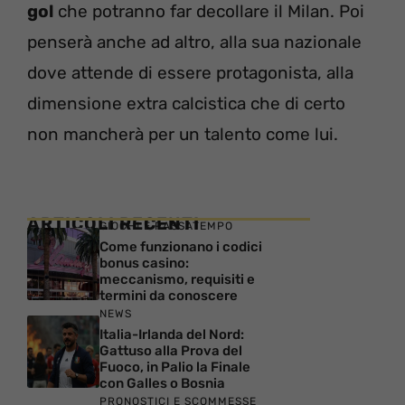
gol
che potranno far decollare il Milan. Poi
penserà anche ad altro, alla sua nazionale
dove attende di essere protagonista, alla
dimensione extra calcistica che di certo
non mancherà per un talento come lui.
ARTICOLI RECENTI
GIOCHI E PASSATEMPO
Come funzionano i codici
bonus casino:
meccanismo, requisiti e
termini da conoscere
NEWS
Italia-Irlanda del Nord:
Gattuso alla Prova del
Fuoco, in Palio la Finale
con Galles o Bosnia
PRONOSTICI E SCOMMESSE