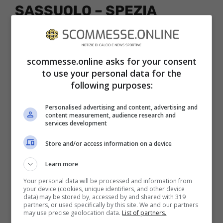
SASSUOLO – SPEZIA
DIRETTA TV E STREAMING
Sassuolo – Spezia
sarà visibile
scommesse.online asks for your consent
esclusivamente per gli abbonati DAZN. La
to use your personal data for the
stessa trasmissione che sarà disponibile in
following purposes:
diretta streaming su DAZN, potrà essere
Personalised advertising and content, advertising and
content measurement, audience research and
vista anche sui dispositivi mobili, tramite
services development
l’app dedicata. La piattaforma, da
Store and/or access information on a device
quest’anno, detiene i diritti di trasmissione
Learn more
di tutte le partite del massimo campionato
Your personal data will be processed and information from
di calcio italiano.
your device (cookies, unique identifiers, and other device
data) may be stored by, accessed by and shared with 319
partners, or used specifically by this site. We and our partners
may use precise geolocation data.
List of partners.
Meteo e condizioni del campo: