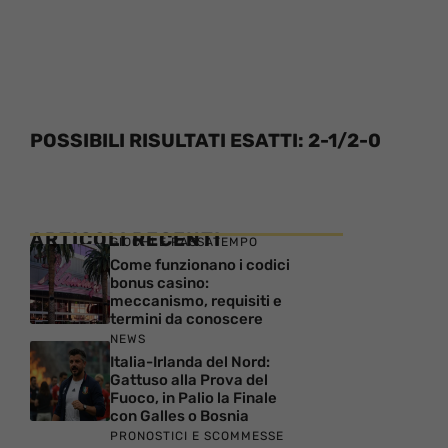
POSSIBILI RISULTATI ESATTI: 2-1/2-0
ARTICOLI RECENTI
GIOCHI E PASSATEMPO
Come funzionano i codici
bonus casino:
meccanismo, requisiti e
termini da conoscere
NEWS
Italia-Irlanda del Nord:
Gattuso alla Prova del
Fuoco, in Palio la Finale
con Galles o Bosnia
PRONOSTICI E SCOMMESSE