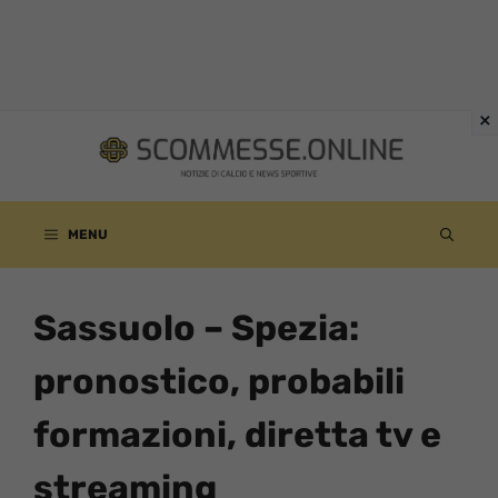
Vai
al
contenuto
MENU
Sassuolo – Spezia:
pronostico, probabili
formazioni, diretta tv e
streaming