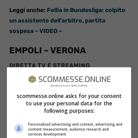
Leggi anche:
Follia in Bundesliga: colpito
un assistente dell’arbitro, partita
sospesa – VIDEO –
EMPOLI – VERONA
DIRETTA TV E STREAMING
Empoli – Verona
sarà visibile
esclusivamente per gli abbonati DAZN. La
scommesse.online asks for your consent
stessa trasmissione che sarà disponibile in
to use your personal data for the
diretta streaming su DAZN, potrà essere
following purposes:
vista anche sui dispositivi mobili, tramite
Personalised advertising and content, advertising and
l’app dedicata. La piattaforma, da
content measurement, audience research and
services development
quest’anno, detiene i diritti di trasmissione