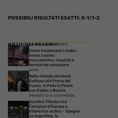
POSSIBILI RISULTATI ESATTI: 0-1/1-2
ARTICOLI RECENTI
GIOCHI E PASSATEMPO
Come funzionano i codici
bonus casino:
meccanismo, requisiti e
termini da conoscere
NEWS
Italia-Irlanda del Nord:
Gattuso alla Prova del
Fuoco, in Palio la Finale
con Galles o Bosnia
PRONOSTICI E SCOMMESSE
Scontro Titanico tra
Campioni d’Europa e
d’America su Sky – Spagna
vs Argentina, la