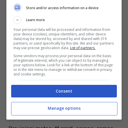
Store and/or access information on a device
di tutte le partite del massimo campionato
di calcio italiano.
Learn more
Your personal data will be processed and information from
your device (cookies, unique identifiers, and other device
Meteo e condizioni del campo:
data) may be stored by, accessed by and shared with 319
partners, or used specifically by this site. We and our partners
may use precise geolocation data.
List of partners.
Some vendors may process your personal data on the basis
of legitimate interest, which you can object to by managing
your options below. Look for a link at the bottom of this page
or in the site menu to manage or withdraw consent in privacy
and cookie settings.
Consent
Manage options