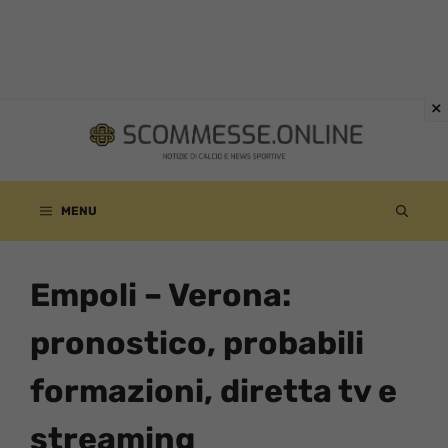
Vai
al
contenuto
MENU
Empoli – Verona:
pronostico, probabili
formazioni, diretta tv e
streaming