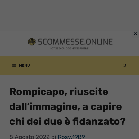
Vai
al
contenuto
MENU
Rompicapo, riuscite
dall’immagine, a capire
chi dei due è fidanzato?
8 Agosto 2022
di
Rosy.1989