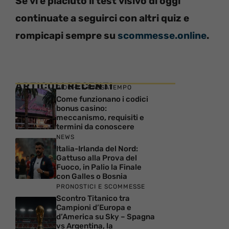
Se vi è piaciuto il test visivo di oggi
continuate a seguirci con altri quiz e
rompicapi sempre su
scommesse.online
.
ARTICOLI RECENTI
GIOCHI E PASSATEMPO
Come funzionano i codici
bonus casino:
meccanismo, requisiti e
termini da conoscere
NEWS
Italia-Irlanda del Nord:
Gattuso alla Prova del
Fuoco, in Palio la Finale
con Galles o Bosnia
PRONOSTICI E SCOMMESSE
Scontro Titanico tra
Campioni d’Europa e
d’America su Sky – Spagna
vs Argentina, la