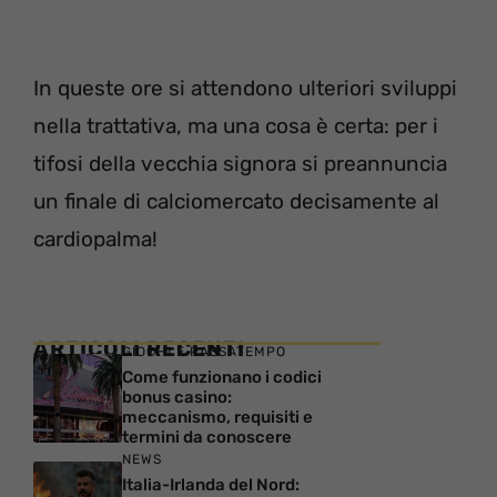
In queste ore si attendono ulteriori sviluppi
nella trattativa, ma una cosa è certa: per i
tifosi della vecchia signora si preannuncia
un finale di calciomercato decisamente al
cardiopalma!
ARTICOLI RECENTI
GIOCHI E PASSATEMPO
Come funzionano i codici
bonus casino:
meccanismo, requisiti e
termini da conoscere
NEWS
Italia-Irlanda del Nord: