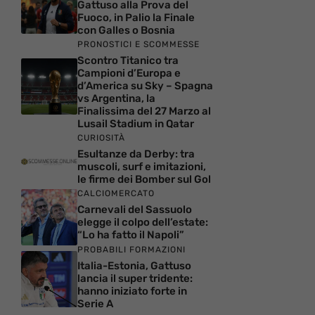
Gattuso alla Prova del
Fuoco, in Palio la Finale
con Galles o Bosnia
PRONOSTICI E SCOMMESSE
Scontro Titanico tra
Campioni d’Europa e
d’America su Sky – Spagna
vs Argentina, la
Finalissima del 27 Marzo al
Lusail Stadium in Qatar
CURIOSITÀ
Esultanze da Derby: tra
muscoli, surf e imitazioni,
le firme dei Bomber sul Gol
CALCIOMERCATO
Carnevali del Sassuolo
elegge il colpo dell’estate:
“Lo ha fatto il Napoli”
PROBABILI FORMAZIONI
Italia-Estonia, Gattuso
lancia il super tridente:
hanno iniziato forte in
Serie A