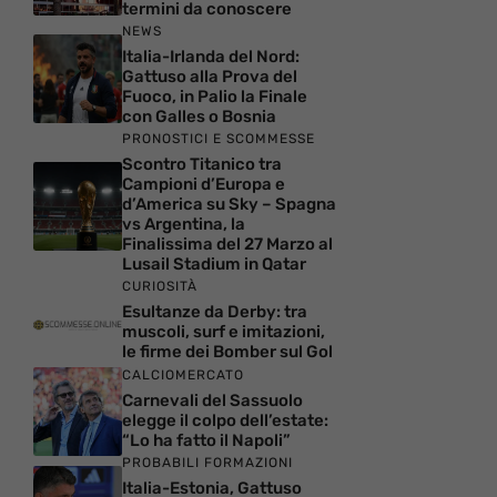
termini da conoscere
NEWS
Italia-Irlanda del Nord:
Gattuso alla Prova del
Fuoco, in Palio la Finale
con Galles o Bosnia
PRONOSTICI E SCOMMESSE
Scontro Titanico tra
Campioni d’Europa e
d’America su Sky – Spagna
vs Argentina, la
Finalissima del 27 Marzo al
Lusail Stadium in Qatar
CURIOSITÀ
Esultanze da Derby: tra
muscoli, surf e imitazioni,
le firme dei Bomber sul Gol
CALCIOMERCATO
Carnevali del Sassuolo
elegge il colpo dell’estate:
“Lo ha fatto il Napoli”
PROBABILI FORMAZIONI
Italia-Estonia, Gattuso