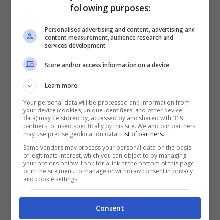
following purposes:
Personalised advertising and content, advertising and
content measurement, audience research and
Fiorentina, è fatta per Barak
services development
Store and/or access information on a device
Il ceco arriva in prestito, che diventerà
obbligo allo scattare di alcune semplici
Learn more
condizioni. L’
affare
, è praticamente chiuso
Your personal data will be processed and information from
your device (cookies, unique identifiers, and other device
ed il giocatore potrebbe sbarcare a Firenze,
data) may be stored by, accessed by and shared with 319
partners, or used specifically by this site. We and our partners
già prima del week end. Per questo motivo
may use precise geolocation data.
List of partners.
Some vendors may process your personal data on the basis
sarà difficile vedere
Barak
già in campo
of legitimate interest, which you can object to by managing
your options below. Look for a link at the bottom of this page
domenica prossima contro il Napoli, ma di
or in the site menu to manage or withdraw consent in privacy
and cookie settings.
certo lo vedremo nelle gare successive. Il
centrocampista nello scorso campionato,
Consent
ha giocato 28 partite con una presenza