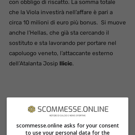
con obbligo di riscatto. La somma totale
che la Viola investirà nell’affare è pari a
circa 10 milioni di euro più bonus. Si muove
anche l’Hellas, che già sta cercando il
sostituto e sta lavorando per portare nel
capoluogo veneto, l’attaccante esterno
dell’Atalanta Josip
Ilicic
.
scommesse.online asks for your consent
to use your personal data for the