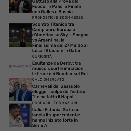
Gattuso alla Prova del
Fuoco, in Palio la Finale
con Galles o Bosnia
PRONOSTICI E SCOMMESSE
Scontro Titanico tra
Campioni d’Europa e
d’America su Sky – Spagna
vs Argentina, la
Finalissima del 27 Marzo al
Lusail Stadium in Qatar
CURIOSITÀ
Esultanze da Derby: tra
muscoli, surf e imitazioni,
le firme dei Bomber sul Gol
CALCIOMERCATO
Carnevali del Sassuolo
elegge il colpo dell’estate:
“Lo ha fatto il Napoli”
PROBABILI FORMAZIONI
Italia-Estonia, Gattuso
lancia il super tridente:
hanno iniziato forte in
Serie A