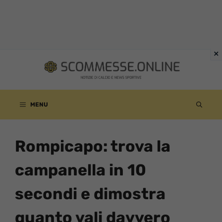
Vai
al
contenuto
MENU
Rompicapo: trova la
campanella in 10
secondi e dimostra
quanto vali davvero