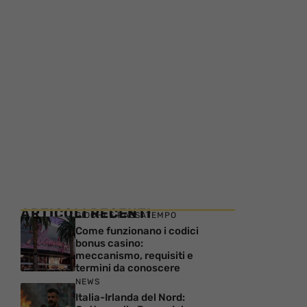
ARTICOLI RECENTI
GIOCHI E PASSATEMPO
Come funzionano i codici
bonus casino:
meccanismo, requisiti e
termini da conoscere
NEWS
Italia-Irlanda del Nord: