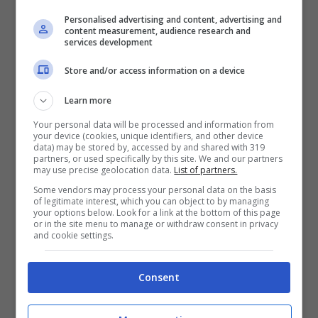
Personalised advertising and content, advertising and
content measurement, audience research and
services development
Store and/or access information on a device
Learn more
Your personal data will be processed and information from
trova la campanella in mezzo ai tulipani
your device (cookies, unique identifiers, and other device
data) may be stored by, accessed by and shared with 319
partners, or used specifically by this site. We and our partners
Soluzione test di oggi
may use precise geolocation data.
List of partners.
Some vendors may process your personal data on the basis
of legitimate interest, which you can object to by managing
Se allo scadere del tempo non siete ancora
your options below. Look for a link at the bottom of this page
or in the site menu to manage or withdraw consent in privacy
riusciti a trovare la campanella nascosta vi
and cookie settings.
invitiamo a fare più attenzione e a
Consent
soffermarvi sulla parte superiore
dell’immagine. La soluzione si trova li.