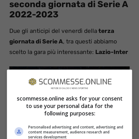
seconda giornata di Serie A
2022-2023
Due gli anticipi del venerdì della
terza
giornata di Serie A
, tra questi abbiamo
scelto la gara più interessante:
Lazio-Inter
scommesse.online asks for your consent
to use your personal data for the
following purposes:
Personalised advertising and content, advertising and
content measurement, audience research and
services development