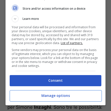
Store and/or access information on a device
Inter (Instagram)
Learn more
Your personal data will be processed and information from
your device (cookies, unique identifiers, and other device
Parecchi dubbi da risolvere per Maurizio
data) may be stored by, accessed by and shared with 319
partners, or used specifically by this site. We and our partners
Sarri
, cominciando dal portiere titolare.
may use precise geolocation data.
List of partners.
Torna Maximiano dalla squalifica, e
Some vendors may process your personal data on the basis
of legitimate interest, which you can object to by managing
dovrebbe giocare lui al posto di Provedel. A
your options below. Look for a link at the bottom of this page
or in the site menu to manage or withdraw consent in privacy
centrocampo si giocano una maglia da
and cookie settings.
titolare Basic e
Vecino
. Luis Alberto
Consent
contende un posto da titolare a Zaccagni
Manage options
Da risolvere un dubbio sulla fascia sinistra
per Simone
Inzaghi
. Sono tre le possibilità: