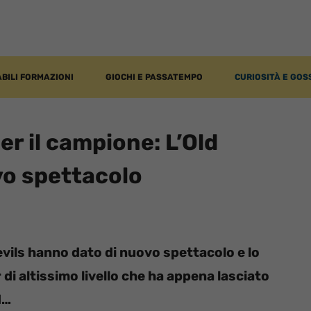
BILI FORMAZIONI
GIOCHI E PASSATEMPO
CURIOSITÀ E GOS
er il campione: L’Old
vo spettacolo
Devils hanno dato di nuovo spettacolo e lo
di altissimo livello che ha appena lasciato
d…