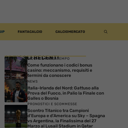
SIP
FANTACALCIO
CALCIOMERCATO
ARTICOLI RECENTI
GIOCHI E PASSATEMPO
Come funzionano i codici bonus
casino: meccanismo, requisiti e
termini da conoscere
NEWS
Italia-Irlanda del Nord: Gattuso alla
Prova del Fuoco, in Palio la Finale con
Galles o Bosnia
PRONOSTICI E SCOMMESSE
Scontro Titanico tra Campioni
d’Europa e d’America su Sky – Spagna
vs Argentina, la Finalissima del 27
Marzo al Lusail Stadium in Qatar