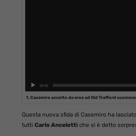
00:00
1. Casemiro accolto da eroe ad Old Trafford scomm
Questa nuova sfida di Casemiro ha lasciato 
tutti
Carlo Ancelotti
che si è detto sorpres