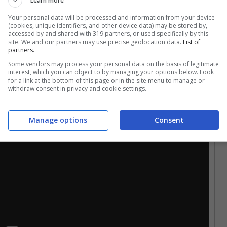
Learn more
Your personal data will be processed and information from your device
(cookies, unique identifiers, and other device data) may be stored by,
accessed by and shared with 319 partners, or used specifically by this
site. We and our partners may use precise geolocation data.
List of
partners.
Some vendors may process your personal data on the basis of legitimate
interest, which you can object to by managing your options below. Look
for a link at the bottom of this page or in the site menu to manage or
withdraw consent in privacy and cookie settings.
Manage options
Consent