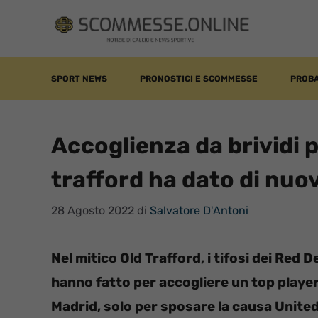
Vai
al
contenuto
SPORT NEWS
PRONOSTICI E SCOMMESSE
PROBA
Accoglienza da brividi p
trafford ha dato di nuo
28 Agosto 2022
di
Salvatore D'Antoni
Nel mitico Old Trafford, i tifosi dei Red 
hanno fatto per accogliere un top player 
Madrid, solo per sposare la causa Unite