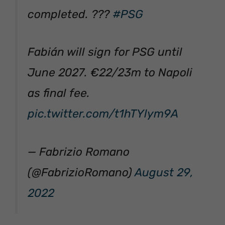
completed. ???
#PSG
Fabián will sign for PSG until
June 2027. €22/23m to Napoli
as final fee.
pic.twitter.com/t1hTYlym9A
— Fabrizio Romano
(@FabrizioRomano)
August 29,
2022