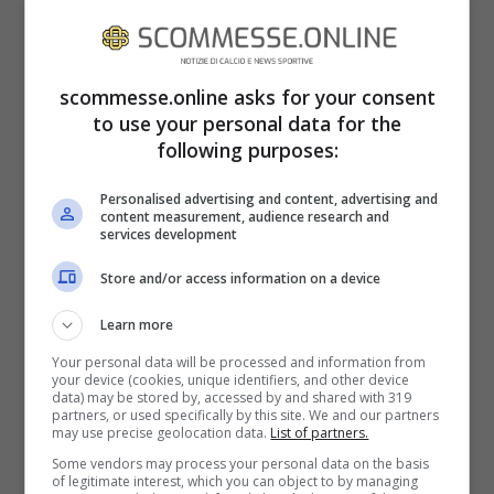
scommesse.online asks for your consent
to use your personal data for the
following purposes:
Personalised advertising and content, advertising and
content measurement, audience research and
services development
L’acquisto di
Fabian Ruiz
dal Napoli sembra
proprio chiarire bene quella che è la nuova
Store and/or access information on a device
idea del
Paris Saint Germain
, ottimi
Learn more
giocatori, utili al progetto e che possano
Your personal data will be processed and information from
your device (cookies, unique identifiers, and other device
equilibrare una squadra che con il tridente
data) may be stored by, accessed by and shared with 319
partners, or used specifically by this site. We and our partners
Messi- Neymar- Mbappè
ha sicuramente
may use precise geolocation data.
List of partners.
Some vendors may process your personal data on the basis
bisogno di equilibrio in mezzo al campo.
of legitimate interest, which you can object to by managing