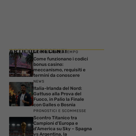
ARTICOLI RECENTI
GIOCHI E PASSATEMPO
Come funzionano i codici
bonus casino:
meccanismo, requisiti e
termini da conoscere
NEWS
Italia-Irlanda del Nord:
Gattuso alla Prova del
Fuoco, in Palio la Finale
con Galles o Bosnia
PRONOSTICI E SCOMMESSE
Scontro Titanico tra
Campioni d’Europa e
d’America su Sky – Spagna
vs Argentina, la