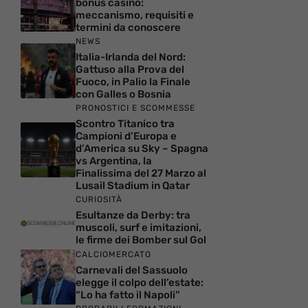
bonus casino:
meccanismo, requisiti e
termini da conoscere
NEWS
Italia-Irlanda del Nord:
Gattuso alla Prova del
Fuoco, in Palio la Finale
con Galles o Bosnia
PRONOSTICI E SCOMMESSE
Scontro Titanico tra
Campioni d’Europa e
d’America su Sky – Spagna
vs Argentina, la
Finalissima del 27 Marzo al
Lusail Stadium in Qatar
CURIOSITÀ
Esultanze da Derby: tra
muscoli, surf e imitazioni,
le firme dei Bomber sul Gol
CALCIOMERCATO
Carnevali del Sassuolo
elegge il colpo dell’estate:
“Lo ha fatto il Napoli”