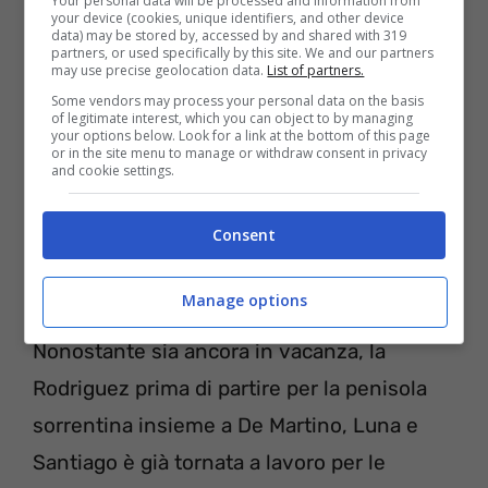
Your personal data will be processed and information from
your device (cookies, unique identifiers, and other device
data) may be stored by, accessed by and shared with 319
partners, or used specifically by this site. We and our partners
may use precise geolocation data.
List of partners.
belen rodriguez in toples su instagram
Some vendors may process your personal data on the basis
of legitimate interest, which you can object to by managing
Al naturale, senza filtri o make-up Belen è
your options below. Look for a link at the bottom of this page
or in the site menu to manage or withdraw consent in privacy
sempre stupenda. Stesa al sole, rivolge lo
and cookie settings.
sguardo alla fotocamera e li traspare tutta la
Consent
sua bellezza. Un viso particolare che lascia
sempre quel tocco di seduzione.
Manage options
Nonostante sia ancora in vacanza, la
Rodriguez prima di partire per la penisola
sorrentina insieme a De Martino, Luna e
Santiago è già tornata a lavoro per le