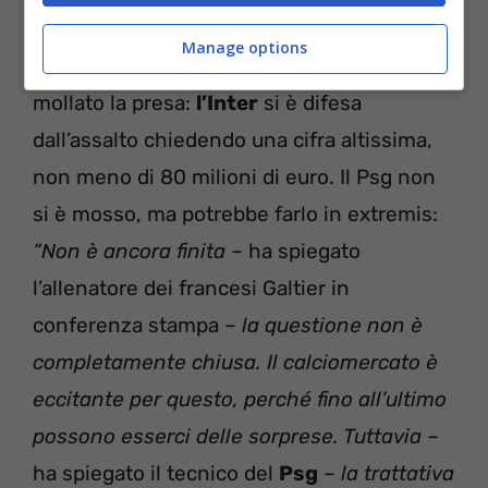
Su di lui c’è da tempo il
Paris Saint
Manage options
Germain
, che a quanto pare non avrebbe
mollato la presa:
l’Inter
si è difesa
dall’assalto chiedendo una cifra altissima,
non meno di 80 milioni di euro. Il Psg non
si è mosso, ma potrebbe farlo in extremis:
“Non è ancora finita
– ha spiegato
l’allenatore dei francesi Galtier in
conferenza stampa –
la questione non è
completamente chiusa. Il calciomercato è
eccitante per questo, perché fino all’ultimo
possono esserci delle sorprese. Tuttavia
–
ha spiegato il tecnico del
Psg
–
la trattativa