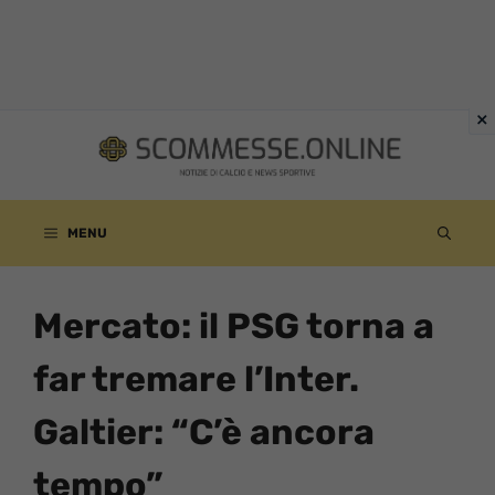
Vai
al
contenuto
MENU
Mercato: il PSG torna a
far tremare l’Inter.
Galtier: “C’è ancora
tempo”