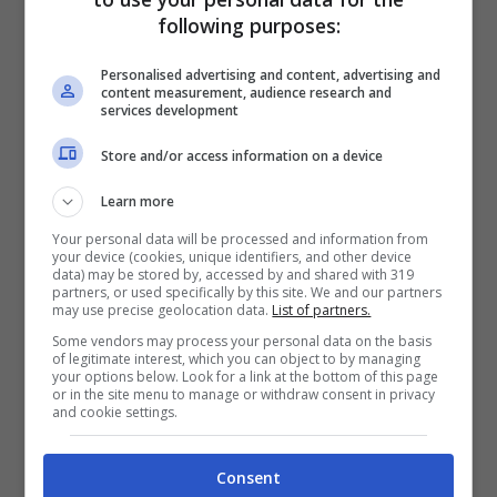
following purposes:
Galtier tra tremare i tifosi dell’Inter:
Personalised advertising and content, advertising and
“Per Skriniar non è ancora finita”
content measurement, audience research and
services development
Store and/or access information on a device
Learn more
Your personal data will be processed and information from
your device (cookies, unique identifiers, and other device
data) may be stored by, accessed by and shared with 319
partners, or used specifically by this site. We and our partners
may use precise geolocation data.
List of partners.
Some vendors may process your personal data on the basis
of legitimate interest, which you can object to by managing
your options below. Look for a link at the bottom of this page
or in the site menu to manage or withdraw consent in privacy
and cookie settings.
Milan Skriniar (Ansa)
Consent