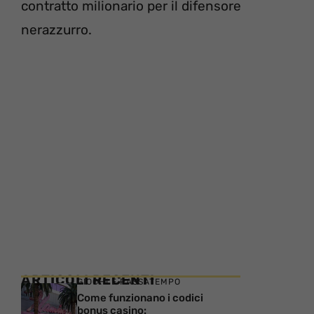
contratto milionario per il difensore
nerazzurro.
ARTICOLI RECENTI
GIOCHI E PASSATEMPO
Come funzionano i codici
bonus casino: