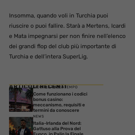
Insomma, quando voli in Turchia puoi
riuscire o puoi fallire. Starà a Mertens, Icardi
e Mata impegnarsi per non finire nell’elenco
dei grandi flop del club più importante di
Turchia e dell’intera SuperLig.
ARTICOLI RECENTI
GIOCHI E PASSATEMPO
Come funzionano i codici
bonus casino:
meccanismo, requisiti e
termini da conoscere
NEWS
Italia-Irlanda del Nord:
Gattuso alla Prova del
Fuoco, in Palio la Finale