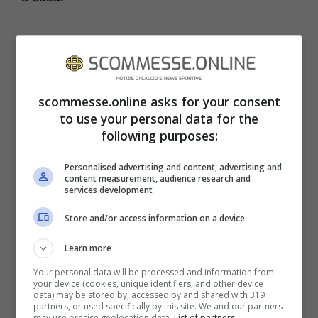
Un caso simile è stato quello di
Wesley
Sneijder
, per un periodo compagno di
squadra di Drogba. L’olandese, eroe del
scommesse.online asks for your consent
Triplete interista, approdò al Galatasaray nel
to use your personal data for the
following purposes:
2013 e vi rimase fino al 2017, collezionando
172 presenze impreziosite da 45 gol, 2
Personalised advertising and content, advertising and
content measurement, audience research and
campionati vinti e tantissime altre
services development
soddisfazioni.
Store and/or access information on a device
Learn more
Your personal data will be processed and information from
your device (cookies, unique identifiers, and other device
data) may be stored by, accessed by and shared with 319
partners, or used specifically by this site. We and our partners
may use precise geolocation data.
List of partners.