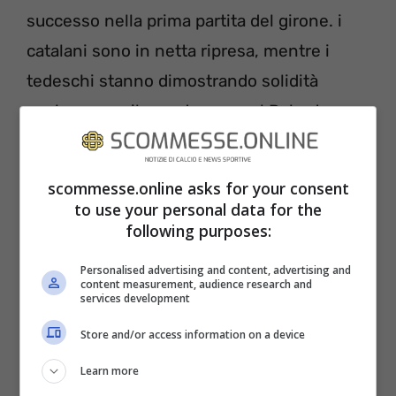
successo nella prima partita del girone. i
catalani sono in netta ripresa, mentre i
tedeschi stanno dimostrando solidità
anche senza il grande ex, quel Robert
Lewandowski che ha lasciato il
Bayern
dopo molte polemiche prima di accasarsi
scommesse.online asks for your consent
proprio tra i blaugrana.
to use your personal data for the
following purposes:
Bayern Monaco (4-2-3-1):
Neuer; Pavard,
Personalised advertising and content, advertising and
De Ligt, Lucas Hernandez, Davies;
content measurement, audience research and
services development
Kimmich, Sabitzer; Coman, Muller, Sané;
Store and/or access information on a device
Mané. All. Nagelsmann
Learn more