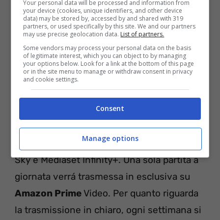
Barcellona (4-3-3):
ter Stegen; Sergi
Your personal data will be processed and information from
your device (cookies, unique identifiers, and other device
data) may be stored by, accessed by and shared with 319
Roberto, Christensen, Koundé, Jordi Alba;
partners, or used specifically by this site. We and our partners
may use precise geolocation data.
List of partners.
Kessié, De Jong, Pedri; Dembelé,
Some vendors may process your personal data on the basis
Lewandowski, Ansu Fati. All. Xavi
of legitimate interest, which you can object to by managing
your options below. Look for a link at the bottom of this page
or in the site menu to manage or withdraw consent in privacy
and cookie settings.
Dove vedere la Champions
League in tv
Consent
Quasi tutte le partite della
Champions
Manage options
League 2022/23
saranno trasmesse su
Sky e Mediaset Infinity+. Una sola partita a
giornata verrá trasmessa in esclusiva su
Amazon Prime
Video. Per quanto riguarda
la trasmissione in chiaro, ogni settimana si