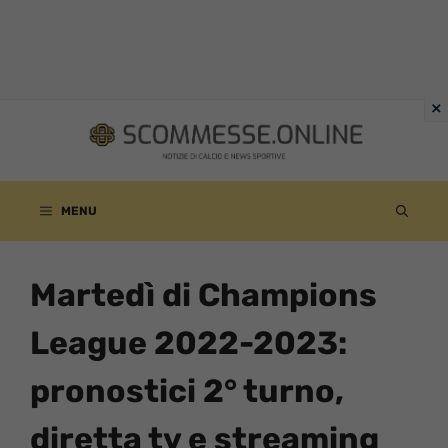
Vai
al
contenuto
MENU
Martedì di Champions
League 2022-2023:
pronostici 2° turno,
diretta tv e streaming