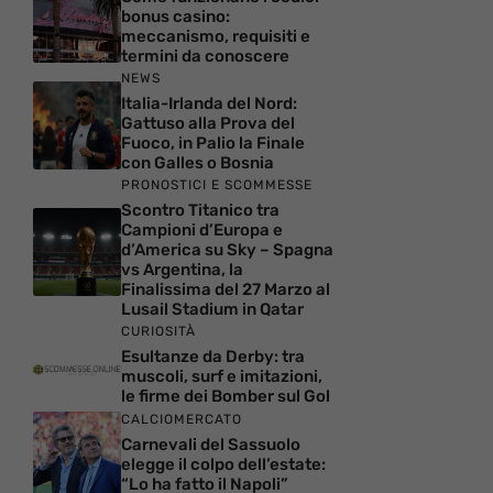
bonus casino:
meccanismo, requisiti e
termini da conoscere
NEWS
Italia-Irlanda del Nord:
Gattuso alla Prova del
Fuoco, in Palio la Finale
con Galles o Bosnia
PRONOSTICI E SCOMMESSE
Scontro Titanico tra
Campioni d’Europa e
d’America su Sky – Spagna
vs Argentina, la
Finalissima del 27 Marzo al
Lusail Stadium in Qatar
CURIOSITÀ
Esultanze da Derby: tra
muscoli, surf e imitazioni,
le firme dei Bomber sul Gol
CALCIOMERCATO
Carnevali del Sassuolo
elegge il colpo dell’estate:
“Lo ha fatto il Napoli”