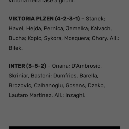
vittoria nella fase a gironi.
VIKTORIA PLZEN (4-2-3-1)
– Stanek;
Havel, Hejda, Pernica, Jemelka; Kalvach,
Bucha; Kopic, Sykora, Mosquera; Chory. All.:
Bilek.
INTER (3-5-2)
– Onana; D’Ambrosio,
Skriniar, Bastoni; Dumfries, Barella,
Brozovic, Calhanoglu, Gosens; Dzeko,
Lautaro Martinez. All.: Inzaghi.