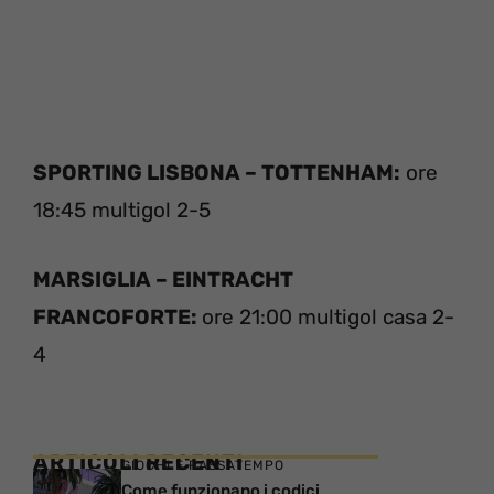
SPORTING LISBONA – TOTTENHAM:
ore
18:45 multigol 2-5
MARSIGLIA – EINTRACHT
FRANCOFORTE:
ore 21:00 multigol casa 2-
4
ARTICOLI RECENTI
GIOCHI E PASSATEMPO
Come funzionano i codici