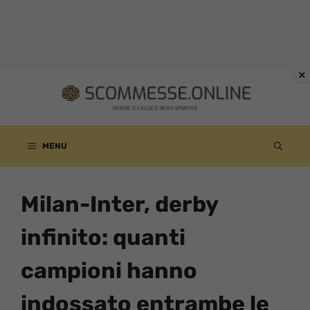
Vai
al
contenuto
MENU
Milan-Inter, derby
infinito: quanti
campioni hanno
indossato entrambe le