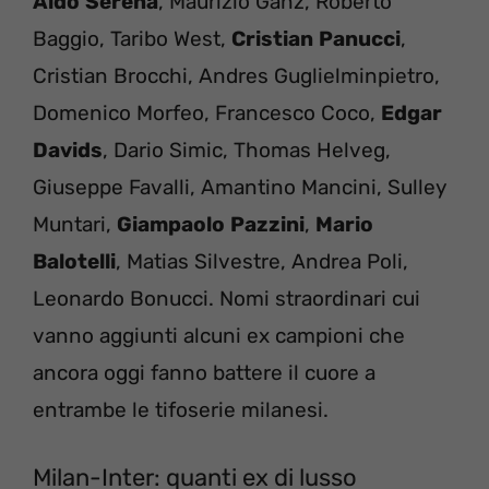
Aldo
Serena
, Maurizio Ganz, Roberto
Baggio, Taribo West,
Cristian
Panucci
,
Cristian Brocchi, Andres Guglielminpietro,
Domenico Morfeo, Francesco Coco,
Edgar
Davids
, Dario Simic, Thomas Helveg,
Giuseppe Favalli, Amantino Mancini, Sulley
Muntari,
Giampaolo
Pazzini
,
Mario
Balotelli
, Matias Silvestre, Andrea Poli,
Leonardo Bonucci. Nomi straordinari cui
vanno aggiunti alcuni ex campioni che
ancora oggi fanno battere il cuore a
entrambe le tifoserie milanesi.
Milan-Inter: quanti ex di lusso