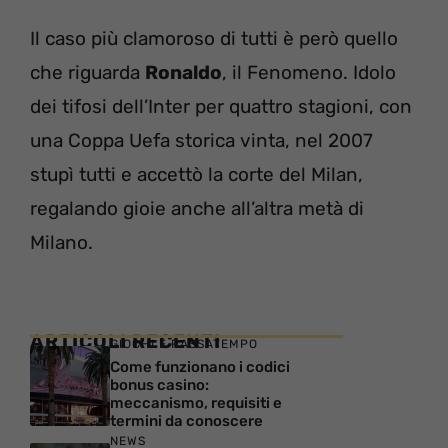
Il caso più clamoroso di tutti è però quello
che riguarda
Ronaldo
, il Fenomeno. Idolo
dei tifosi dell’Inter per quattro stagioni, con
una Coppa Uefa storica vinta, nel 2007
stupì tutti e accettò la corte del Milan,
regalando gioie anche all’altra metà di
Milano.
ARTICOLI RECENTI
GIOCHI E PASSATEMPO
Come funzionano i codici
bonus casino:
meccanismo, requisiti e
termini da conoscere
NEWS