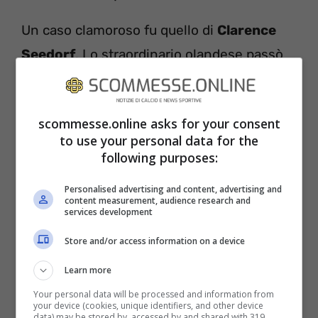
Un caso clamoroso fu quello di
Clarence
Seedorf
. Lo straordinario olandese passò
all’Inter nel 2000 dal Real Madrid, con
grandissime speranze per i nerazzurri. Non
scommesse.online asks for your consent
riuscì a mostrare tutto il suo talento e nel
to use your personal data for the
2002 venne ceduto al Milan. Fu la prima di
following purposes:
una serie di cessioni che lasceranno
Personalised advertising and content, advertising and
qualche rimpianto nei tifosi nerazzurri…
content measurement, audience research and
services development
Store and/or access information on a device
Stessa storia di Seedorf, più o meno, per
Andrea
Pirlo
, che non riuscì a imporsi
Learn more
all’Inter, dove giocava da trequartista, e
Your personal data will be processed and information from
your device (cookies, unique identifiers, and other device
trovò invece la definitiva consacrazione al
data) may be stored by, accessed by and shared with 319