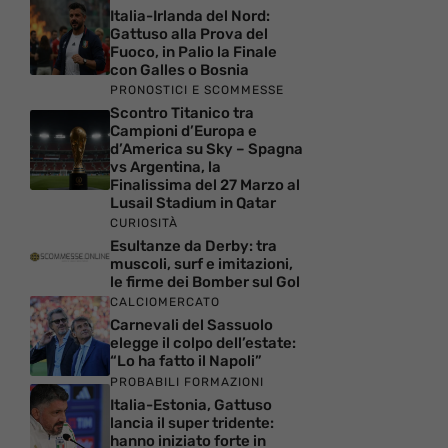
Italia-Irlanda del Nord:
Gattuso alla Prova del
Fuoco, in Palio la Finale
con Galles o Bosnia
PRONOSTICI E SCOMMESSE
Scontro Titanico tra
Campioni d’Europa e
d’America su Sky – Spagna
vs Argentina, la
Finalissima del 27 Marzo al
Lusail Stadium in Qatar
CURIOSITÀ
Esultanze da Derby: tra
muscoli, surf e imitazioni,
le firme dei Bomber sul Gol
CALCIOMERCATO
Carnevali del Sassuolo
elegge il colpo dell’estate:
“Lo ha fatto il Napoli”
PROBABILI FORMAZIONI
Italia-Estonia, Gattuso
lancia il super tridente:
hanno iniziato forte in