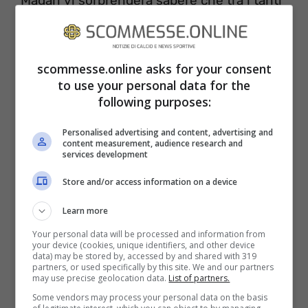
Magari vi sorprenderà sapere che tra i tanti
allenatori senza squadra ce ne sono alcuni
di assoluto livello internazionale. Tra questi
scommesse.online asks for your consent
è impossibile non partire da Zinedine
to use your personal data for the
Zidane
, probabilmente il profilo che i tifosi
following purposes:
invocano con maggiore ricorrenza, libero
Personalised advertising and content, advertising and
dal 2021, dopo i fasti al
Real Madrid
. Per lui,
content measurement, audience research and
services development
però, si parla della
Nazionale francese
Store and/or access information on a device
dopo la fine dei
Mondiali
, ed è un fattore da
tenere in conto. Passiamo poi a un altro
Learn more
fresco esonerato: Thomas
Tuchel
. La sua
Your personal data will be processed and information from
your device (cookies, unique identifiers, and other device
panchina è saltata dopo un inizio di
data) may be stored by, accessed by and shared with 319
partners, or used specifically by this site. We and our partners
may use precise geolocation data.
List of partners.
stagione poco esaltante e l’arrivo del ‘mago’
Some vendors may process your personal data on the basis
Graham
Potter
. Sarebbe un profilo di certo