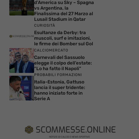
d’America su Sky – Spagna
vs Argentina, la
Finalissima del 27 Marzo al
Lusail Stadium in Qatar
CURIOSITÀ
Esultanze da Derby: tra
muscoli, surf e imitazioni,
le firme dei Bomber sul Gol
CALCIOMERCATO
Carnevali del Sassuolo
elegge il colpo dell’estate:
“Lo ha fatto il Napoli”
PROBABILI FORMAZIONI
Italia-Estonia, Gattuso
lancia il super tridente:
hanno iniziato forte in
Serie A