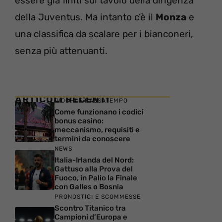
essere già finiti sul tavolo della dirigenza
della Juventus. Ma intanto c’è il
Monza
e
una classifica da scalare per i bianconeri,
senza più attenuanti.
ARTICOLI RECENTI
GIOCHI E PASSATEMPO
Come funzionano i codici
bonus casino:
meccanismo, requisiti e
termini da conoscere
NEWS
Italia-Irlanda del Nord:
Gattuso alla Prova del
Fuoco, in Palio la Finale
con Galles o Bosnia
PRONOSTICI E SCOMMESSE
Scontro Titanico tra
Campioni d’Europa e