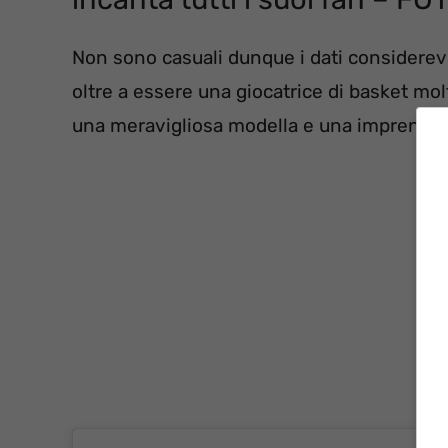
Non sono casuali dunque i dati considerevol
oltre a essere una giocatrice di basket mo
una meravigliosa modella e una imprenditr