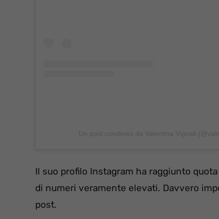
Un post condiviso da Valentina Vignali (@vale
Il suo profilo Instagram ha raggiunto quot
di numeri veramente elevati. Davvero impo
post.