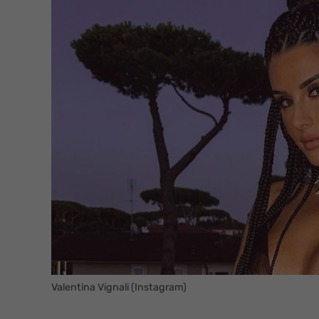
Valentina Vignali (Instagram)