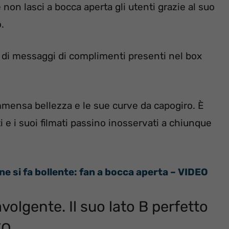
e non lasci a bocca aperta gli utenti grazie al suo
.
e di messaggi di complimenti presenti nel box
a immensa bellezza e le sue curve da capogiro. È
i e i suoi filmati passino inosservati a chiunque
ne si fa bollente: fan a bocca aperta – VIDEO
avolgente. Il suo lato B perfetto
TO