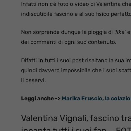
Infatti non c’è foto o video di Valentina ch
indiscutibile fascino e al suo fisico perfetto
Non sorprende dunque la pioggia di ‘
like
‘ 
dei commenti di ogni suo contenuto.
Difatti in tutti i suoi post risaltano la su
quindi davvero impossibile che i suoi scatt
li osservi.
Leggi anche ->
Marika Fruscio, la colazio
Valentina Vignali, fascino tr
incanta tutti i suoi fan – FO