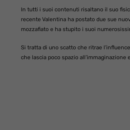
In tutti i suoi contenuti risaltano il suo fis
recente Valentina ha postato due sue nuove
mozzafiato e ha stupito i suoi numerosissi
Si tratta di uno scatto che ritrae l’influen
che lascia poco spazio all’immaginazione e i