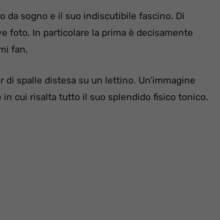
ico da sogno e il suo indiscutibile fascino. Di
 foto. In particolare la prima è decisamente
mi fan.
cer di spalle distesa su un lettino. Un’immagine
n cui risalta tutto il suo splendido fisico tonico.