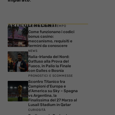
ARTICOLI RECENTI
GIOCHI E PASSATEMPO
Come funzionano i codici
bonus casino:
meccanismo, requisiti e
termini da conoscere
NEWS
Italia-Irlanda del Nord:
Gattuso alla Prova del
Fuoco, in Palio la Finale
con Galles o Bosnia
PRONOSTICI E SCOMMESSE
Scontro Titanico tra
Campioni d’Europa e
d’America su Sky – Spagna
vs Argentina, la
Finalissima del 27 Marzo al
Lusail Stadium in Qatar
CURIOSITÀ