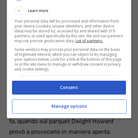
Learn more
Your personal data will be processed and information from
your device (cookies, unique identifiers, and other device
data) may be stored by, accessed by and shared with 319
partners, or used specifically by this site. We and our partners
may use precise geolocation data.
List of partners.
Some vendors may process your personal data on the basis
of legitimate interest, which you can object to by managing
your options below. Look for a link at the bottom of this page
or in the site menu to manage or withdraw consent in privacy
and cookie settings.
Shaquille Oneal (ANSA)
Consent
Ma forse tutta questa acrimonia e questa
Manage options
mancanza di simpatia risale a diversi anni
fa, quando sul parquet Dwight Howard
provò a provocarlo in maniera aperta,