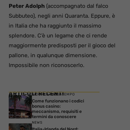
Peter Adolph
(accompagnato dal falco
Subbuteo), negli anni Quaranta. Eppure, è
in Italia che ha raggiunto il massimo
splendore. C’è un legame che ci rende
maggiormente predisposti per il gioco del
pallone, in qualunque dimensione.
Impossibile non riconoscerlo.
ARTICOLI RECENTI
GIOCHI E PASSATEMPO
Come funzionano i codici
bonus casino:
meccanismo, requisiti e
termini da conoscere
NEWS
Italia-Irlanda del Nord: