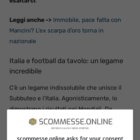
esaltarci
.
Leggi anche ->
Immobile, pace fatta con
Mancini? L’ex scarpa d’oro torna in
nazionale
Italia e football da tavolo: un legame
incredibile
C’è un legame indissolubile che unisce il
Subbuteo e l’Italia. Agonisticamente, lo
dimostrano i risultati nei Mondiali. Da
quando sono stati creati, nel 1994,
sono
stati vinti sedici volte dagli Azzurri
nella
scommesse.online asks for your consent