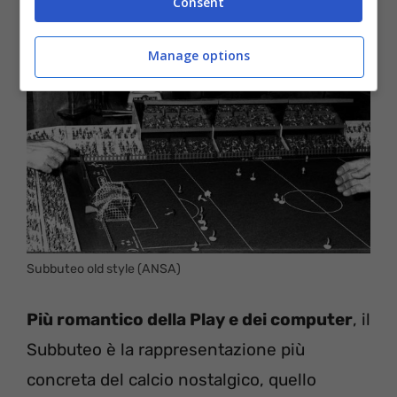
Consent
Manage options
Subbuteo old style (ANSA)
Più romantico della Play e dei computer
, il
Subbuteo è la rappresentazione più
concreta del calcio nostalgico, quello