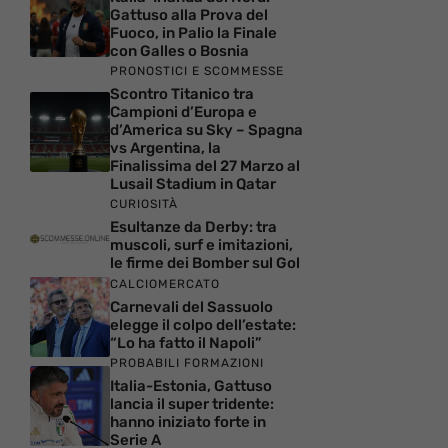
Gattuso alla Prova del
Fuoco, in Palio la Finale
con Galles o Bosnia
PRONOSTICI E SCOMMESSE
Scontro Titanico tra
Campioni d’Europa e
d’America su Sky – Spagna
vs Argentina, la
Finalissima del 27 Marzo al
Lusail Stadium in Qatar
CURIOSITÀ
Esultanze da Derby: tra
muscoli, surf e imitazioni,
le firme dei Bomber sul Gol
CALCIOMERCATO
Carnevali del Sassuolo
elegge il colpo dell’estate:
“Lo ha fatto il Napoli”
PROBABILI FORMAZIONI
Italia-Estonia, Gattuso
lancia il super tridente:
hanno iniziato forte in
Serie A