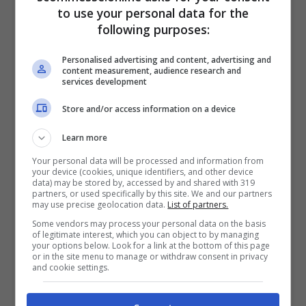
categoria “open”, contro i soli tre della
to use your personal data for the
Spagna, i due del Belgio e uno di Malta. Un
following purposes:
dominio incredibile e apparentemente
Personalised advertising and content, advertising and
incontrastabile, che sembra avere radici nel
content measurement, audience research and
services development
nostro DNA.
Store and/or access information on a device
Learn more
Your personal data will be processed and information from
your device (cookies, unique identifiers, and other device
data) may be stored by, accessed by and shared with 319
partners, or used specifically by this site. We and our partners
may use precise geolocation data.
List of partners.
Some vendors may process your personal data on the basis
of legitimate interest, which you can object to by managing
your options below. Look for a link at the bottom of this page
or in the site menu to manage or withdraw consent in privacy
and cookie settings.