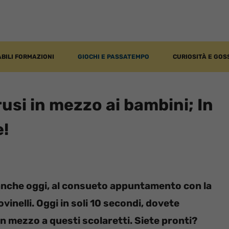
BILI FORMAZIONI
GIOCHI E PASSATEMPO
CURIOSITÀ E GOS
trusi in mezzo ai bambini; In
e!
nche oggi, al consueto appuntamento con la
ovinelli.
Oggi in soli 10 secondi, dovete
 in mezzo a questi scolaretti. Siete pronti?