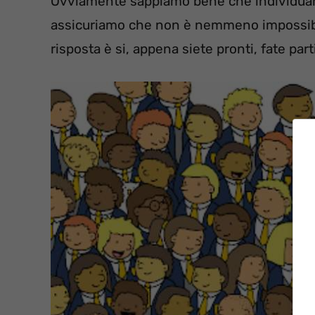
Ovviamente sappiamo bene che individuarli
assicuriamo che non è nemmeno impossibile
risposta è si, appena siete pronti, fate part