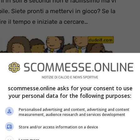
 in soli 8 secondi non è facilissimo ma vi
. Siete pronti a mettervi in gioco? Se la
ire il tempo e iniziate a cercare…
scommesse.online asks for your consent to use
your personal data for the following purposes:
Personalised advertising and content, advertising and content
measurement, audience research and services development
Store and/or access information on a device