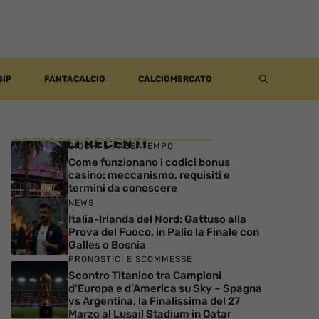
SIP
FANTACALCIO
CALCIOMERCATO
ARTICOLI RECENTI
GIOCHI E PASSATEMPO
Come funzionano i codici bonus
casino: meccanismo, requisiti e
termini da conoscere
NEWS
Italia-Irlanda del Nord: Gattuso alla
Prova del Fuoco, in Palio la Finale con
Galles o Bosnia
PRONOSTICI E SCOMMESSE
Scontro Titanico tra Campioni
d’Europa e d’America su Sky – Spagna
vs Argentina, la Finalissima del 27
Marzo al Lusail Stadium in Qatar