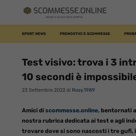
Vai
al
contenuto
SPORT NEWS
PRONOSTICI E SCOMMESSE
PROBA
Test visivo: trova i 3 in
10 secondi è impossibil
23 Settembre 2022
di
Rosy.1989
Amici di
scommesse.online,
bentornati a
nostra rubrica dedicata ai test e agli ind
trovare dove si sono nascosti i tre gufi,