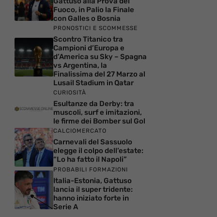
Gattuso alla Prova del
Fuoco, in Palio la Finale
con Galles o Bosnia
PRONOSTICI E SCOMMESSE
Scontro Titanico tra
Campioni d’Europa e
d’America su Sky – Spagna
vs Argentina, la
Finalissima del 27 Marzo al
Lusail Stadium in Qatar
CURIOSITÀ
Esultanze da Derby: tra
muscoli, surf e imitazioni,
le firme dei Bomber sul Gol
CALCIOMERCATO
Carnevali del Sassuolo
elegge il colpo dell’estate:
“Lo ha fatto il Napoli”
PROBABILI FORMAZIONI
Italia-Estonia, Gattuso
lancia il super tridente:
hanno iniziato forte in
Serie A