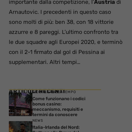
importante dalla competizione, l’
Austria
di
Arnautovic. I precedenti in questo caso
sono molti di più: ben 38, con 18 vittorie
azzurre e 8 pareggi. L’ultimo confronto tra
le due squadre agli Europei 2020, e terminò
con il 2-1 firmato dal gol di Pessina ai
supplementari. Altri tempi…
ARTICOLI RECENTI
GIOCHI E PASSATEMPO
Come funzionano i codici
bonus casino:
meccanismo, requisiti e
termini da conoscere
NEWS
Italia-Irlanda del Nord: