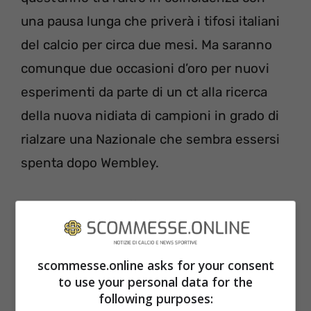
una pausa lunga che priverà i tifosi italiani
del calcio per circa due mesi. Ma saranno
comunque due occasioni d’oro per nuovi
esperimenti da parte di un ct alla ricerca
della nuova nidiata di campioni in grado di
rialzare una Nazionale che sembra essersi
spenta dopo Wembley.
Leggi anche ->
Offerta shock per la
Supercoppa italiana: 138 milioni e diventa
Final…
scommesse.online asks for your consent
to use your personal data for the
Gli impegni della Nazionale di
following purposes: