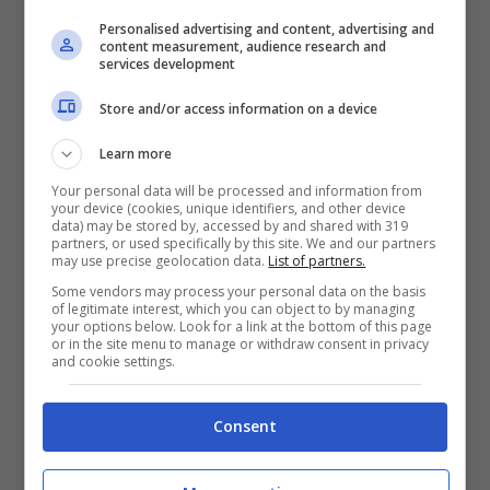
novembre: altro che Mondali…
Personalised advertising and content, advertising and
content measurement, audience research and
services development
Il Qatar? Macché. Nel mese di novembre la
Figc ha deciso di organizzare due
Store and/or access information on a device
amichevoli che saranno in grado di
far
Learn more
passare in secondo piano
anche l’inizio
Your personal data will be processed and information from
your device (cookies, unique identifiers, and other device
della rassegna iridata in Medio Oriente.
data) may be stored by, accessed by and shared with 319
partners, or used specifically by this site. We and our partners
may use precise geolocation data.
List of partners.
Some vendors may process your personal data on the basis
of legitimate interest, which you can object to by managing
your options below. Look for a link at the bottom of this page
or in the site menu to manage or withdraw consent in privacy
and cookie settings.
Consent