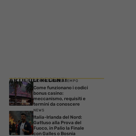
ARTICOLI RECENTI
GIOCHI E PASSATEMPO
Come funzionano i codici
bonus casino:
meccanismo, requisiti e
termini da conoscere
NEWS
Italia-Irlanda del Nord:
Gattuso alla Prova del
Fuoco, in Palio la Finale
con Galles o Bosnia