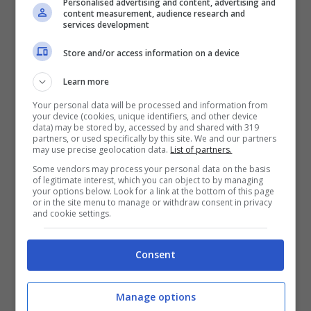
Personalised advertising and content, advertising and
content measurement, audience research and
services development
Store and/or access information on a device
Learn more
Your personal data will be processed and information from
your device (cookies, unique identifiers, and other device
data) may be stored by, accessed by and shared with 319
partners, or used specifically by this site. We and our partners
may use precise geolocation data.
List of partners.
Some vendors may process your personal data on the basis
of legitimate interest, which you can object to by managing
Cedric Soares, il compagno di squadra attaccato da
your options below. Look for a link at the bottom of this page
or in the site menu to manage or withdraw consent in privacy
Lacazette (Ansa Foto)
and cookie settings.
Lacazette, affronta il
Consent
compagno a muso duro
Manage options
Serve l’intervento di praticamente tutta la