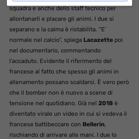
squadra e anche dello staff tecnico per
allontanarli e placare gli animi. I due si
separano e la calma è ristabilita. “E’
normale nel calcio”, spiega
Lacazette
poi
nel documentario, commentando
l’accaduto. Evidente il riferimento del
francese al fatto che spesso gli animi in
allenamento possano scaldarsi. È vero però
che il bomber non è nuovo a scene di
tensione nel quotidiano. Già nel
2018
è
diventato virale un video in cui si vedeva il
francese battibeccare con
Bellerin
,
rischiando di arrivare alle mani. I due lo