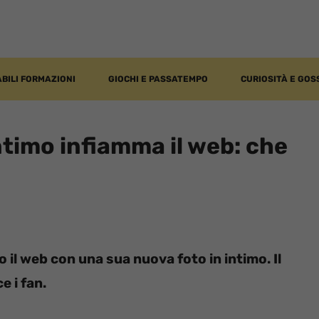
BILI FORMAZIONI
GIOCHI E PASSATEMPO
CURIOSITÀ E GOS
ntimo infiamma il web: che
 il web con una sua nuova foto in intimo. Il
e i fan.