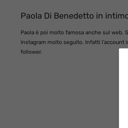
Paola Di Benedetto in intimo
Paola è poi molto famosa anche sul web. Su
Instagram molto seguito. Infatti l’account
follower.