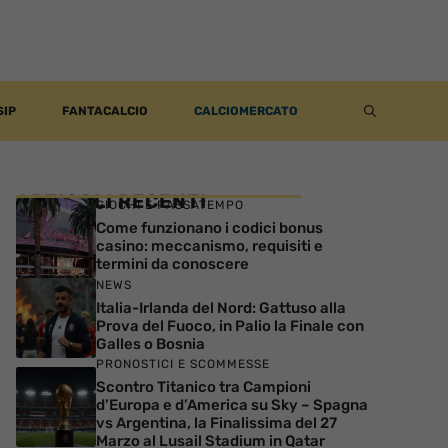
SIP
FANTACALCIO
CALCIOMERCATO
ARTICOLI RECENTI
GIOCHI E PASSATEMPO
Come funzionano i codici bonus
casino: meccanismo, requisiti e
termini da conoscere
NEWS
Italia-Irlanda del Nord: Gattuso alla
Prova del Fuoco, in Palio la Finale con
Galles o Bosnia
PRONOSTICI E SCOMMESSE
Scontro Titanico tra Campioni
d’Europa e d’America su Sky – Spagna
vs Argentina, la Finalissima del 27
Marzo al Lusail Stadium in Qatar