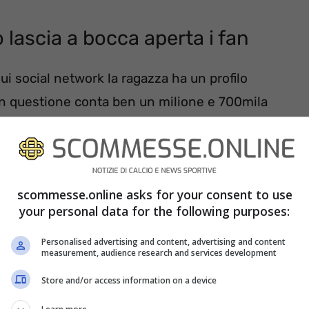
 lascia a bocca aperta i fan
i social network la ragazza ha un profilo
 in questione conta ben un milione e 700mila
scommesse.online asks for your consent to use
your personal data for the following purposes:
Personalised advertising and content, advertising and content
measurement, audience research and services development
Store and/or access information on a device