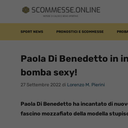
Vai
al
contenuto
SPORT NEWS
PRONOSTICI E SCOMMESSE
PROBA
Paola Di Benedetto in i
bomba sexy!
27 Settembre 2022
di
Lorenzo M. Pierini
Paola Di Benedetto ha incantato di nuovo
fascino mozzafiato della modella stupisc