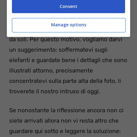
Soluzione:
Consent
Nonostante il tempo sia scaduto, vogliamo
Manage options
provare comunque a farvi risolvere il test
da soli. Per questo motivo, vogliamo darvi
un suggerimento: soffermatevi sugli
elefanti e guardate bene i dettagli che sono
illustrati attorno, precisamente
concentratevi sulla parte alta della foto, li
troverete il nostro intruso di oggi.
Se nonostante la riflessione ancora non ci
siete arrivati allora non vi resta altro che
guardare qui sotto e leggere la soluzione: