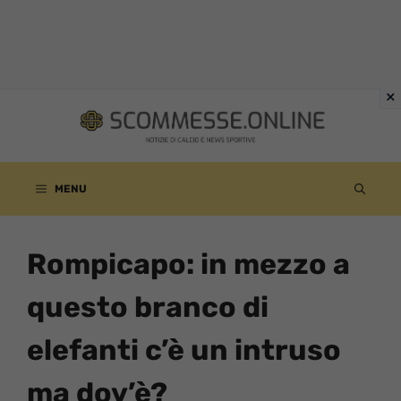
Vai
al
contenuto
MENU
Rompicapo: in mezzo a
questo branco di
elefanti c’è un intruso
ma dov’è?