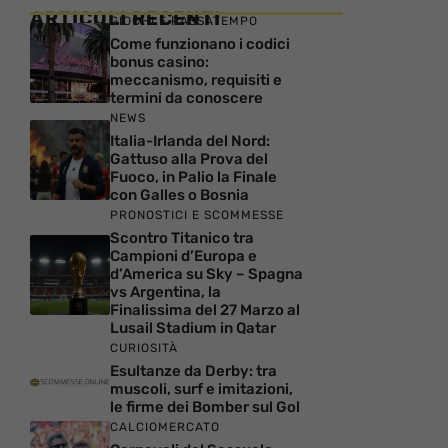
ARTICOLI RECENTI
GIOCHI E PASSATEMPO
Come funzionano i codici
bonus casino:
meccanismo, requisiti e
termini da conoscere
NEWS
Italia-Irlanda del Nord:
Gattuso alla Prova del
Fuoco, in Palio la Finale
con Galles o Bosnia
PRONOSTICI E SCOMMESSE
Scontro Titanico tra
Campioni d’Europa e
d’America su Sky – Spagna
vs Argentina, la
Finalissima del 27 Marzo al
Lusail Stadium in Qatar
CURIOSITÀ
Esultanze da Derby: tra
muscoli, surf e imitazioni,
le firme dei Bomber sul Gol
CALCIOMERCATO