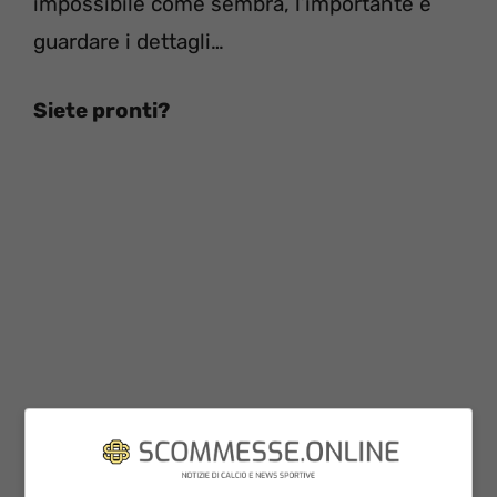
impossibile come sembra, l’importante è
guardare i dettagli…
Siete pronti?
…3, 2, 1… VIA!