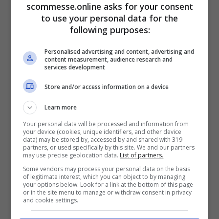
scommesse.online asks for your consent
to use your personal data for the
following purposes:
Personalised advertising and content, advertising and
content measurement, audience research and
services development
Store and/or access information on a device
Learn more
Your personal data will be processed and information from
your device (cookies, unique identifiers, and other device
data) may be stored by, accessed by and shared with 319
partners, or used specifically by this site. We and our partners
may use precise geolocation data.
List of partners.
Some vendors may process your personal data on the basis
of legitimate interest, which you can object to by managing
your options below. Look for a link at the bottom of this page
or in the site menu to manage or withdraw consent in privacy
trova l’intruso in mezzo agli elefanti
and cookie settings.