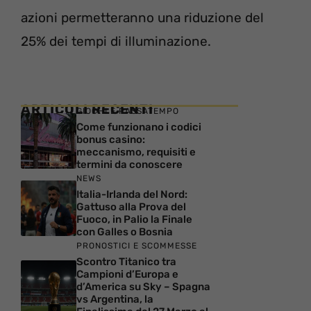
azioni permetteranno una riduzione del
25% dei tempi di illuminazione.
ARTICOLI RECENTI
GIOCHI E PASSATEMPO
Come funzionano i codici
bonus casino:
meccanismo, requisiti e
termini da conoscere
NEWS
Italia-Irlanda del Nord:
Gattuso alla Prova del
Fuoco, in Palio la Finale
con Galles o Bosnia
PRONOSTICI E SCOMMESSE
Scontro Titanico tra
Campioni d’Europa e
d’America su Sky – Spagna
vs Argentina, la