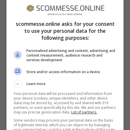
Intervenuto al
Social Football Summit
di
scommesse.online asks for your consent
Roma, il presidente della Lega Pro
to use your personal data for the
following purposes:
Francesco Ghirelli
ha detto la sua su
questo tema molto complesso che
Personalised advertising and content, advertising and
content measurement, audience research and
potrebbe condizionare il resto del
services development
campionato. Alla domanda sull’attuale crisi
Store and/or access information on a device
energetica ha risposto che sarà di lungo
Learn more
periodo e cambierà lo stile di vita di chi
Your personal data will be processed and information from
lavora nell’ambiente calcio.
your device (cookies, unique identifiers, and other device
data) may be stored by, accessed by and shared with 319
partners, or used specifically by this site. We and our partners
may use precise geolocation data.
List of partners.
Queste le sue parole: “
Sarà una crisi di
Some vendors may process your personal data on the basis
of legitimate interest, which you can object to by managing
lungo periodo. Io credo che volenti o
your options below. Look for a link at the bottom of this page