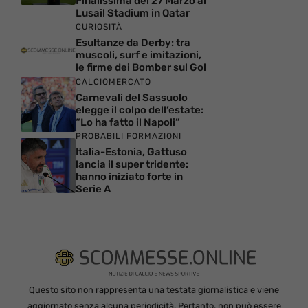
Finalissima del 27 Marzo al
Lusail Stadium in Qatar
CURIOSITÀ
Esultanze da Derby: tra
muscoli, surf e imitazioni,
le firme dei Bomber sul Gol
CALCIOMERCATO
Carnevali del Sassuolo
elegge il colpo dell’estate:
“Lo ha fatto il Napoli”
PROBABILI FORMAZIONI
Italia-Estonia, Gattuso
lancia il super tridente:
hanno iniziato forte in
Serie A
Questo sito non rappresenta una testata giornalistica e viene
aggiornato senza alcuna periodicità. Pertanto, non può essere