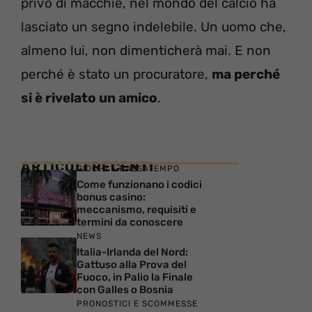
privo di macchie, nel mondo del calcio ha
lasciato un segno indelebile. Un uomo che,
almeno lui, non dimenticherà mai. E non
perché è stato un procuratore,
ma perché
si è rivelato un amico
.
ARTICOLI RECENTI
GIOCHI E PASSATEMPO
Come funzionano i codici
bonus casino:
meccanismo, requisiti e
termini da conoscere
NEWS
Italia-Irlanda del Nord:
Gattuso alla Prova del
Fuoco, in Palio la Finale
con Galles o Bosnia
PRONOSTICI E SCOMMESSE