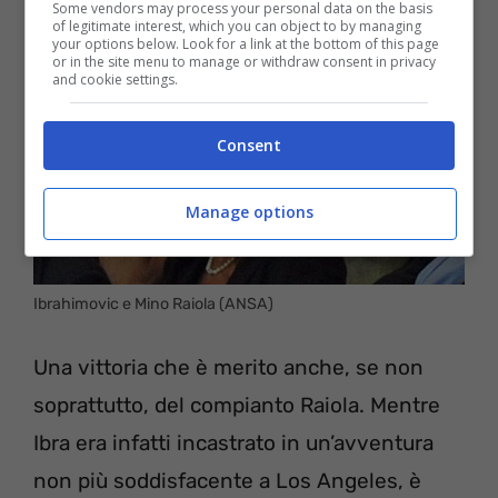
Some vendors may process your personal data on the basis
of legitimate interest, which you can object to by managing
your options below. Look for a link at the bottom of this page
or in the site menu to manage or withdraw consent in privacy
and cookie settings.
Consent
Manage options
Ibrahimovic e Mino Raiola (ANSA)
Una vittoria che è merito anche, se non
soprattutto, del compianto Raiola. Mentre
Ibra era infatti incastrato in un’avventura
non più soddisfacente a Los Angeles, è