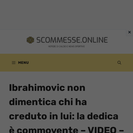
Vai
al
contenuto
MENU
Ibrahimovic non
dimentica chi ha
creduto in lui: la dedica
è commovente – VIDEO –