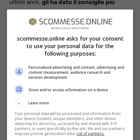
ultimi anni,
gli ha dato il consiglio più
importante della sua vita
. Una persona
speciale a cui non poteva non dedicare il
suo trionfo più bello, lo scudetto del 2022.
scommesse.online asks for your consent
to use your personal data for the
following purposes:
Personalised advertising and content, advertising and
content measurement, audience research and
services development
Store and/or access information on a device
Learn more
Your personal data will be processed and information from
your device (cookies, unique identifiers, and other device
data) may be stored by, accessed by and shared with 319
partners, or used specifically by this site. We and our partners
may use precise geolocation data.
List of partners.