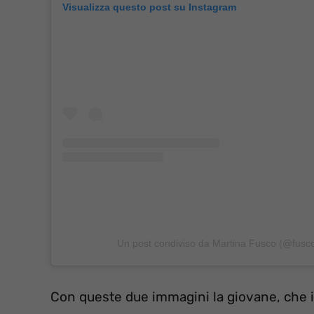
Visualizza questo post su Instagram
Un post condiviso da Martina Fusco (@fusc
Con queste due immagini la giovane, che 