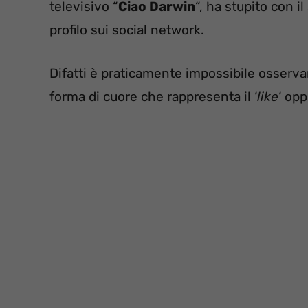
televisivo “
Ciao Darwin
“, ha stupito con i
profilo sui social network.
Difatti è praticamente impossibile osserva
forma di cuore che rappresenta il ‘
like
‘ op