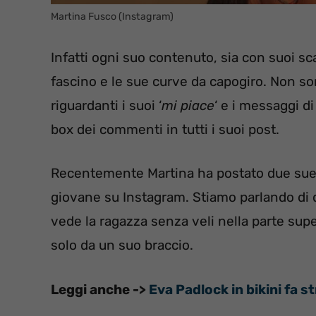
Martina Fusco (Instagram)
Infatti ogni suo contenuto, sia con suoi sc
fascino e le sue curve da capogiro. Non s
riguardanti i suoi ‘
mi piace
‘ e i messaggi d
box dei commenti in tutti i suoi post.
Recentemente Martina ha postato due sue 
giovane su Instagram. Stiamo parlando di d
vede la ragazza senza veli nella parte sup
solo da un suo braccio.
Leggi anche ->
Eva Padlock in bikini fa s