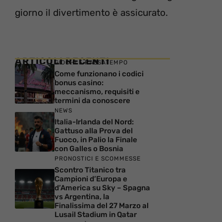
giorno il divertimento è assicurato.
ARTICOLI RECENTI
GIOCHI E PASSATEMPO
Come funzionano i codici
bonus casino:
meccanismo, requisiti e
termini da conoscere
NEWS
Italia-Irlanda del Nord:
Gattuso alla Prova del
Fuoco, in Palio la Finale
con Galles o Bosnia
PRONOSTICI E SCOMMESSE
Scontro Titanico tra
Campioni d’Europa e
d’America su Sky – Spagna
vs Argentina, la
Finalissima del 27 Marzo al
Lusail Stadium in Qatar