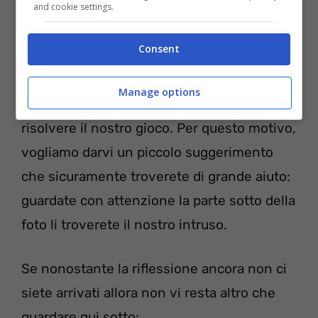
secondi
and cookie settings.
Soluzione:
Consent
Malgrado il tempo sia ormai scaduto,
Manage options
vogliamo provare a farvi comunque
risolvere il nostro gioco. Per questo motivo,
vogliamo darvi un piccolo suggerimento
che sicuramente troverete di grande aiuto:
guardate con attenzione la parte sotto della
foto li troverete il nostro intruso.
Se nonostante la riflessione ancora non ci
siete arrivati allora non vi resta altro che
guardare qui sotto: