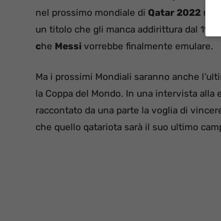
nel prossimo mondiale di
Qatar 2022
nel 
un titolo che gli manca addirittura dal 1986
c
he
Messi
vorrebbe finalmente emulare.
Ma i prossimi Mondiali saranno anche l’ul
la Coppa del Mondo. In una intervista alla
raccontato da una parte la voglia di vincer
che quello qatariota sarà il suo ultimo ca