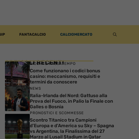
SIP
FANTACALCIO
CALCIOMERCATO
ARTICOLI RECENTI
GIOCHI E PASSATEMPO
Come funzionano i codici bonus
casino: meccanismo, requisiti e
termini da conoscere
NEWS
Italia-Irlanda del Nord: Gattuso alla
Prova del Fuoco, in Palio la Finale con
Galles o Bosnia
PRONOSTICI E SCOMMESSE
Scontro Titanico tra Campioni
d’Europa e d’America su Sky – Spagna
vs Argentina, la Finalissima del 27
Marzo al Lusail Stadium in Qatar