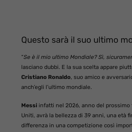
Questo sarà il suo ultimo m
“
Se è il mio ultimo Mondiale? Sì, sicurame
lasciano dubbi. E la sua scelta appare piut
Cristiano Ronaldo
, suo amico e avversari
anch’egli l’ultimo mondiale.
Messi
infatti nel 2026, anno del prossimo 
Uniti, avrà la bellezza di 39 anni, una età 
differenza in una competizione così impor