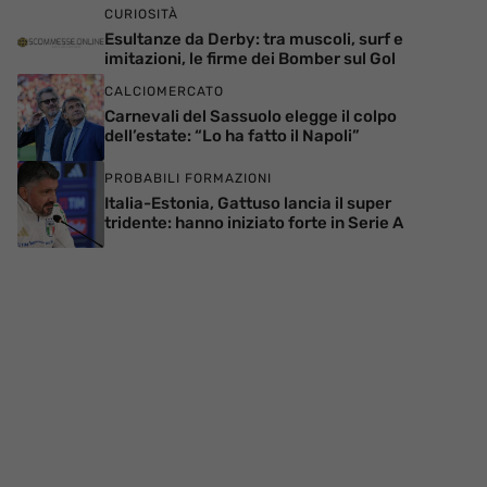
CURIOSITÀ
Esultanze da Derby: tra muscoli, surf e
imitazioni, le firme dei Bomber sul Gol
CALCIOMERCATO
Carnevali del Sassuolo elegge il colpo
dell’estate: “Lo ha fatto il Napoli”
PROBABILI FORMAZIONI
Italia-Estonia, Gattuso lancia il super
tridente: hanno iniziato forte in Serie A