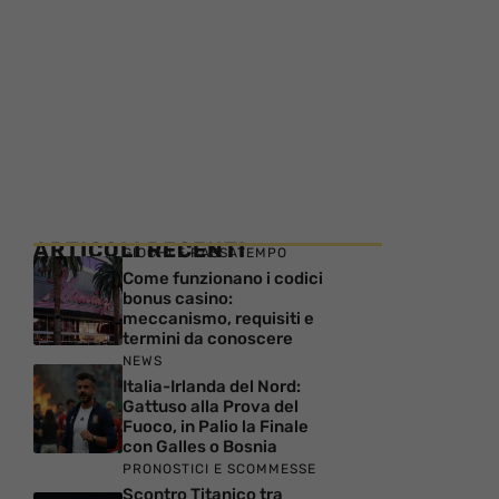
ARTICOLI RECENTI
GIOCHI E PASSATEMPO
Come funzionano i codici
bonus casino:
meccanismo, requisiti e
termini da conoscere
NEWS
Italia-Irlanda del Nord:
Gattuso alla Prova del
Fuoco, in Palio la Finale
con Galles o Bosnia
PRONOSTICI E SCOMMESSE
Scontro Titanico tra