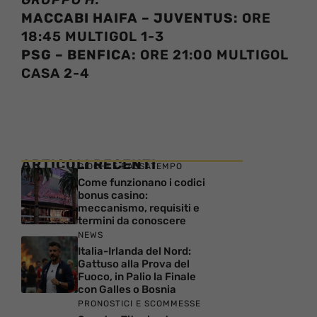
MACCABI HAIFA – JUVENTUS:
ORE
18:45 MULTIGOL 1-3
PSG – BENFICA:
ORE 21:00 MULTIGOL
CASA 2-4
ARTICOLI RECENTI
GIOCHI E PASSATEMPO
Come funzionano i codici
bonus casino:
meccanismo, requisiti e
termini da conoscere
NEWS
Italia-Irlanda del Nord:
Gattuso alla Prova del
Fuoco, in Palio la Finale
con Galles o Bosnia
PRONOSTICI E SCOMMESSE