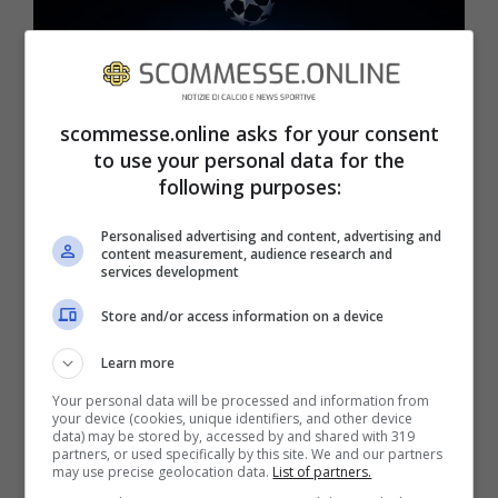
scommesse.online asks for your consent
to use your personal data for the
following purposes:
Le partite delle italiane:
Personalised advertising and content, advertising and
content measurement, audience research and
Maccabi Haifa-Juventus
services development
Store and/or access information on a device
E una Juventus dai due volti: quella di
Learn more
Champions
ha dato risposte positive nella
Your personal data will be processed and information from
gara contro il Maccabi Haifa, mentre ha
your device (cookies, unique identifiers, and other device
data) may be stored by, accessed by and shared with 319
deluso quella vista con il
Milan
: sconfitta
partners, or used specifically by this site. We and our partners
may use precise geolocation data.
List of partners.
sabato a San Siro. In coppa si gioca il