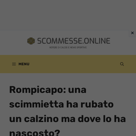
Vai
al
contenuto
MENU
Rompicapo: una
scimmietta ha rubato
un calzino ma dove lo ha
nascosto?