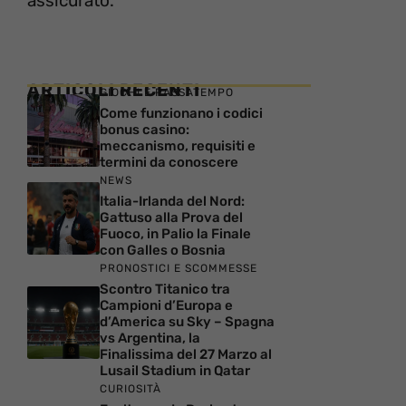
assicurato.
ARTICOLI RECENTI
GIOCHI E PASSATEMPO
Come funzionano i codici
bonus casino:
meccanismo, requisiti e
termini da conoscere
NEWS
Italia-Irlanda del Nord:
Gattuso alla Prova del
Fuoco, in Palio la Finale
con Galles o Bosnia
PRONOSTICI E SCOMMESSE
Scontro Titanico tra
Campioni d’Europa e
d’America su Sky – Spagna
vs Argentina, la
Finalissima del 27 Marzo al
Lusail Stadium in Qatar
CURIOSITÀ