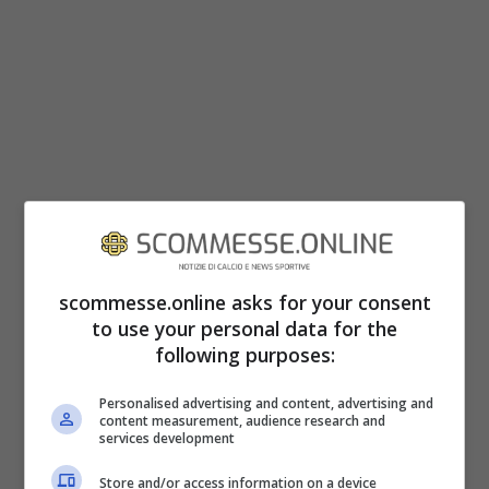
Se siete pronti date via al tempo.
scommesse.online asks for your consent
Prendete il vostro cellulare e fate partire
to use your personal data for the
un conto alla rovescia…
following purposes:
Personalised advertising and content, advertising and
3, 2, 1 via.
content measurement, audience research and
services development
Ecco dove si nascondeva il calzino
Store and/or access information on a device