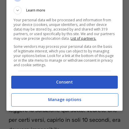
Learn more
Quello di oggi era un gioco veramente
Your personal data will be processed and information from
molto simpatico ma di sicuro non era
your device (cookies, unique identifiers, and other device
data) may be stored by, accessed by and shared with 319
facilissimo. Per risolverlo tranquillamente
partners, or used specifically by this site. We and our partners
may use precise geolocation data.
List of partners.
c’era bisogno di calma e concentrazione ed
Some vendors may process your personal data on the basis
of legitimate interest, which you can object to by managing
i soli 10 secondi, di certo non hanno
your options below. Look for a link at the bottom of this page
or in the site menu to manage or withdraw consent in privacy
aiutato.
and cookie settings.
Se arrivati a questo punto siete ancora in
Consent
alto mare, allora cari amici di
Manage options
scommesse.online non vi resta altro che
leggere la soluzione qui sotto. Vedrete che
per certi versi, capirlo in soli 10 secondi, era