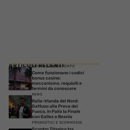
ARTICOLI RECENTI
GIOCHI E PASSATEMPO
Come funzionano i codici
bonus casino:
meccanismo, requisiti e
termini da conoscere
NEWS
Italia-Irlanda del Nord:
Gattuso alla Prova del
Fuoco, in Palio la Finale
con Galles o Bosnia
PRONOSTICI E SCOMMESSE
Scontro Titanico tra