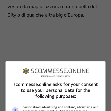
vestire la maglia azzurra e non quella del
City o di qualche altra big d’Europa.
scommesse.online asks for your consent
to use your personal data for the
I numeri di Kvaratskhelia non sono da
following purposes:
giocatore “normale”
Personalised advertising and content, advertising and