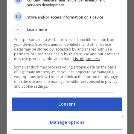
content measurement, audience research and
services development
Store and/or access information on a device
Learn more
Your personal data will be processed and information from
your device (cookies, unique identifiers, and other device
data) may be stored by, accessed by and shared with 319
partners, or used specifically by this site. We and our partners
may use precise geolocation data.
List of partners.
Some vendors may process your personal data on the basis
of legitimate interest, which you can object to by managing
your options below. Look for a link at the bottom of this page
or in the site menu to manage or withdraw consent in privacy
and cookie settings.
Khvicha Kvaratskhelia (ANSA)
Consent
Pagato appena 9 milioni di euro,
Kvaratskhelia
dà la sensazione che
Manage options
farebbe bene in qualsiasi squadra. A Napoli