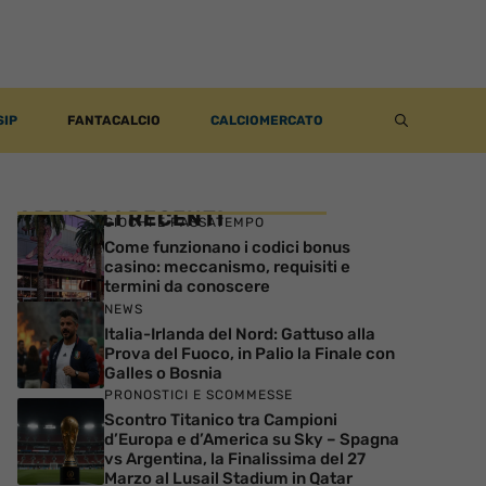
SIP
FANTACALCIO
CALCIOMERCATO
ARTICOLI RECENTI
GIOCHI E PASSATEMPO
Come funzionano i codici bonus
casino: meccanismo, requisiti e
termini da conoscere
NEWS
Italia-Irlanda del Nord: Gattuso alla
Prova del Fuoco, in Palio la Finale con
Galles o Bosnia
PRONOSTICI E SCOMMESSE
Scontro Titanico tra Campioni
d’Europa e d’America su Sky – Spagna
vs Argentina, la Finalissima del 27
Marzo al Lusail Stadium in Qatar