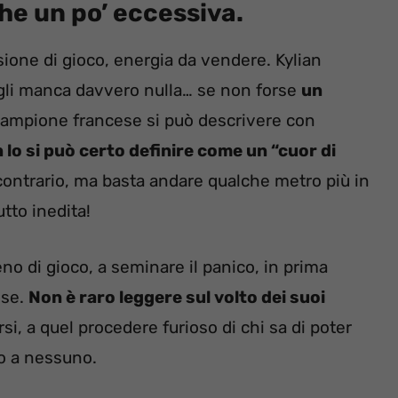
e un po’ eccessiva.
visione di gioco, energia da vendere. Kylian
 gli manca davvero nulla… se non forse
un
 campione francese si può descrivere con
 lo si può certo definire come un “cuor di
l contrario, ma basta andare qualche metro più in
tto inedita!
eno di gioco, a seminare il panico, in prima
ose.
Non è raro leggere sul volto dei suoi
si, a quel procedere furioso di chi sa di poter
o a nessuno.