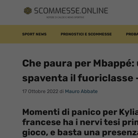
Vai
al
contenuto
SPORT NEWS
PRONOSTICI E SCOMMESSE
PROBA
Che paura per Mbappé:
spaventa il fuoriclasse 
17 Ottobre 2022
di
Mauro Abbate
Momenti di panico per Kyli
francese ha i nervi tesi pri
gioco, e basta una presenza