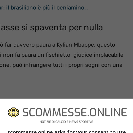
 il brasiliano è più il beniamino…
classe si spaventa per nulla
uò far davvero paura a Kylian Mbappe, questo
hi non fa paura un fischietto, giudice implacabile
one, può infrangere tutti i propri sogni con una
scommesse.online asks for your consent to use