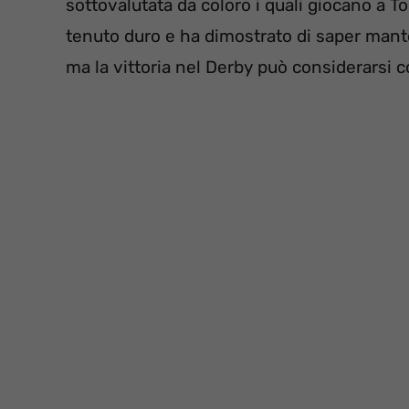
sottovalutata da coloro i quali giocano a T
tenuto duro e ha dimostrato di saper manten
ma la vittoria nel Derby può considerarsi 