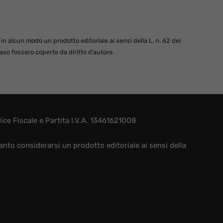
 alcun modo un prodotto editoriale ai sensi della L. n. 62 del
so fossero coperte da diritto d’autore.
e Fiscale e Partita I.V.A. 13461621008
nto considerarsi un prodotto editoriale ai sensi della