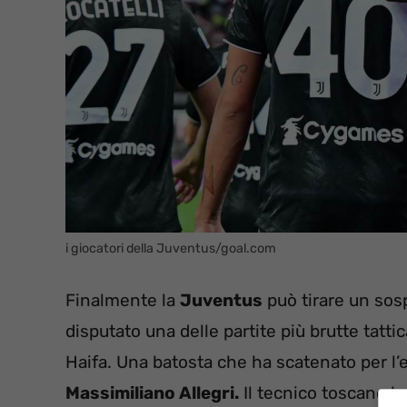
i giocatori della Juventus/goal.com
Finalmente la
Juventus
può tirare un sos
disputato una delle partite più brutte tatti
Haifa. Una batosta che ha scatenato per l’en
Massimiliano Allegri.
Il tecnico toscano h