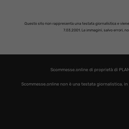
Questo sito non rappresenta una testata giornalistica e viene
7.03.2001. Le immagini, salvo errori, 
Scommesse.online di proprietà di PLAN
Scommesse.online non è una testata giornalistica, in 