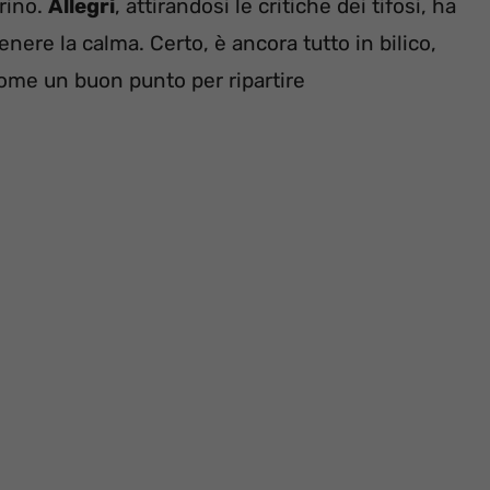
orino.
Allegri
, attirandosi le critiche dei tifosi, ha
ere la calma. Certo, è ancora tutto in bilico,
come un buon punto per ripartire