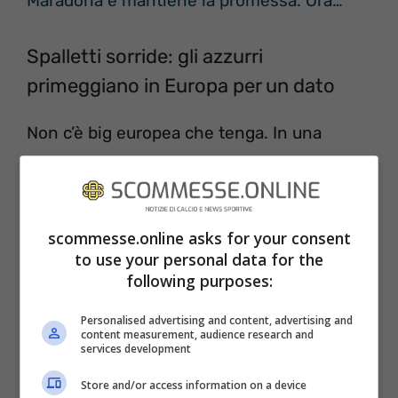
Maradona e mantiene la promessa. Ora…
Spalletti sorride: gli azzurri
primeggiano in Europa per un dato
Non c’è big europea che tenga. In una
statistica particolare, il Napoli di Spalletti
non teme rivali e non teme confronti,
superiore addirittura a colossi come il
scommesse.online asks for your consent
Manchester City
, il Real Madrid o il Bayern
to use your personal data for the
following purposes:
Monaco. Ed è un dato che fa sognare i tifosi
azzurri, mai come quest’anno convinti che
Personalised advertising and content, advertising and
content measurement, audience research and
qualcosa di bello, a fine stagione, potrebbe
services development
davvero succedere.
Store and/or access information on a device