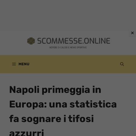
Vai
al
contenuto
MENU
Napoli primeggia in
Europa: una statistica
fa sognare i tifosi
azzurri