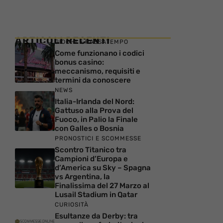
ARTICOLI RECENTI
GIOCHI E PASSATEMPO
Come funzionano i codici
bonus casino:
meccanismo, requisiti e
termini da conoscere
NEWS
Italia-Irlanda del Nord:
Gattuso alla Prova del
Fuoco, in Palio la Finale
con Galles o Bosnia
PRONOSTICI E SCOMMESSE
Scontro Titanico tra
Campioni d’Europa e
d’America su Sky – Spagna
vs Argentina, la
Finalissima del 27 Marzo al
Lusail Stadium in Qatar
CURIOSITÀ
Esultanze da Derby: tra