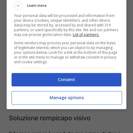
Learn more
VIA!
Your personal data will be processed and information from
your device (cookies, unique identifiers, and other device
data) may be stored by, accessed by and shared with 319
partners, or used specifically by this site. We and our partners
may use precise geolocation data.
List of partners.
Some vendors may process your personal data on the basis
of legitimate interest, which you can object to by managing
your options below. Look for a link at the bottom of this page
or in the site menu to manage or withdraw consent in privacy
and cookie settings.
Consent
Manage options
trova la tromba nascosta nella pista da ballo, test visivo
Soluzione rompicapo visivo