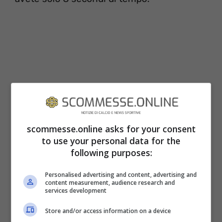
scommesse.online asks for your consent
to use your personal data for the
following purposes:
Allora siete pronti? Prendete un
cellulare, impostate il timer e …
Personalised advertising and content, advertising and
content measurement, audience research and
services development
3, 2, 1…
Store and/or access information on a device