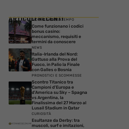
ARTICOLI RECENTI
GIOCHI E PASSATEMPO
Come funzionano i codici
bonus casino:
meccanismo, requisiti e
termini da conoscere
NEWS
Italia-Irlanda del Nord:
Gattuso alla Prova del
Fuoco, in Palio la Finale
con Galles o Bosnia
PRONOSTICI E SCOMMESSE
Scontro Titanico tra
Campioni d’Europa e
d’America su Sky – Spagna
vs Argentina, la
Finalissima del 27 Marzo al
Lusail Stadium in Qatar
CURIOSITÀ
Esultanze da Derby: tra
muscoli, surf e imitazioni,