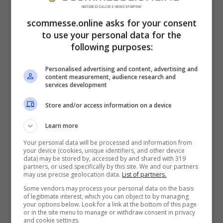
scommesse.online asks for your consent
to use your personal data for the
Adriano Galliani
e
Raffaele Palladino
,
following purposes:
rispettivamente amministratore delegato e
Personalised advertising and content, advertising and
content measurement, audience research and
allenatore del
Monza
, sono corsi in
services development
ospedale per avere maggiori informazioni
Store and/or access information on a device
sullo stato di salute di
Pablo Marì
. Lo
Learn more
stesso spagnolo avrebbe detto all’ad di
Your personal data will be processed and information from
“
aver avuto suerte”
perché ha visto una
your device (cookies, unique identifiers, and other device
data) may be stored by, accessed by and shared with 319
persona morire davanti a lui
. “Ero con il
partners, or used specifically by this site. We and our partners
may use precise geolocation data.
List of partners.
carrello con dentro il mio bambino, ho
Some vendors may process your personal data on the basis
of legitimate interest, which you can object to by managing
sentito un dolore atroce alla schiena
“,
your options below. Look for a link at the bottom of this page
or in the site menu to manage or withdraw consent in privacy
racconta il difensore.
Galliani
ha invece
and cookie settings.