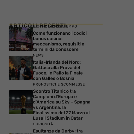
ARTICOLI RECENTI
GIOCHI E PASSATEMPO
Come funzionano i codici
bonus casino:
meccanismo, requisiti e
termini da conoscere
NEWS
Italia-Irlanda del Nord:
Gattuso alla Prova del
Fuoco, in Palio la Finale
con Galles o Bosnia
PRONOSTICI E SCOMMESSE
Scontro Titanico tra
Campioni d’Europa e
d’America su Sky – Spagna
vs Argentina, la
Finalissima del 27 Marzo al
Lusail Stadium in Qatar
CURIOSITÀ
Esultanze da Derby: tra