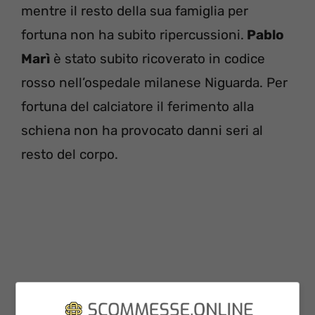
mentre il resto della sua famiglia per
fortuna non ha subito ripercussioni.
Pablo
Marì
è stato subito ricoverato in codice
rosso nell’ospedale milanese Niguarda. Per
fortuna del calciatore il ferimento alla
schiena non ha provocato danni seri al
resto del corpo.