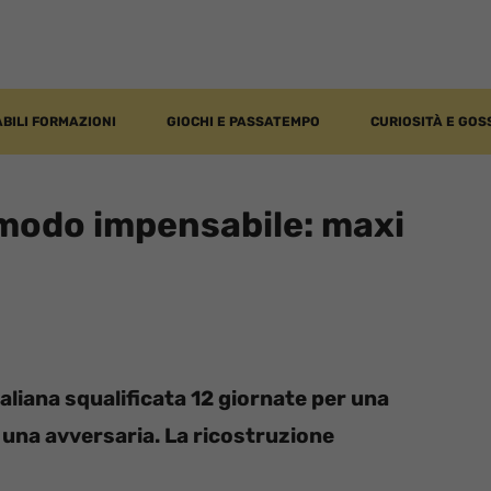
BILI FORMAZIONI
GIOCHI E PASSATEMPO
CURIOSITÀ E GOS
 modo impensabile: maxi
taliana squalificata 12 giornate per una
i una avversaria. La ricostruzione