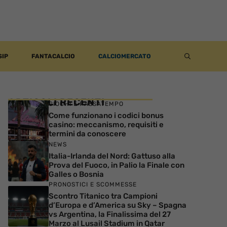
SIP
FANTACALCIO
CALCIOMERCATO
ARTICOLI RECENTI
GIOCHI E PASSATEMPO
Come funzionano i codici bonus
casino: meccanismo, requisiti e
termini da conoscere
NEWS
Italia-Irlanda del Nord: Gattuso alla
Prova del Fuoco, in Palio la Finale con
Galles o Bosnia
PRONOSTICI E SCOMMESSE
Scontro Titanico tra Campioni
d’Europa e d’America su Sky – Spagna
vs Argentina, la Finalissima del 27
Marzo al Lusail Stadium in Qatar