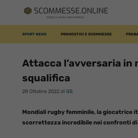
Vai
al
contenuto
SPORT NEWS
PRONOSTICI E SCOMMESSE
PROBA
Attacca l’avversaria in
squalifica
28 Ottobre 2022
di
GS
Mondiali rugby femminile, la giocatrice i
scorrettezza incredibile nei confronti d