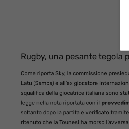
Rugby, una pesante tegola pe
Come riporta Sky, la commissione presied
Latu (Samoa) e all’ex giocatore internazion
squalifica della giocatrice italiana sono st
legge nella nota riportata con il
provvedi
soltanto dopo la partita e verificato trami
ritenuto che la Tounesi ha morso l’avvers