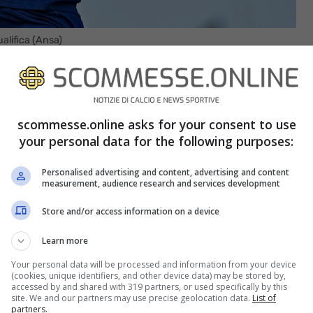
alifica (Ansa)
 caps all’attivo con l’Italia e ha combinato un bel
ifica
. Tutto è avvenuto nella partita contro il
scommesse.online asks for your consent to use
a vinto con un netto 21-8, ma la gioia del ct
your personal data for the following purposes:
ione
ai quarti è stata macchiata dal brutto
Personalised advertising and content, advertising and content
situazione. La
Tounesi
è stata convocata da un
measurement, audience research and services development
rave infrazione, vale a dire che è stata
Store and/or access information on a device
Learn more
Your personal data will be processed and information from your device
(cookies, unique identifiers, and other device data) may be stored by,
accessed by and shared with 319 partners, or used specifically by this
site. We and our partners may use precise geolocation data.
List of
partners.