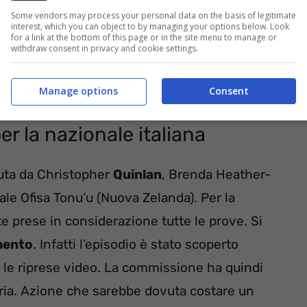
Some vendors may process your personal data on the basis of legitimate
interest, which you can object to by managing your options below. Look
for a link at the bottom of this page or in the site menu to manage or
withdraw consent in privacy and cookie settings.
Manage options
Consent
r la nazionale italiana
uta da Christopher
Quinlan
, Brenda Heather-
ale Ofisa Tonu’u (Nuova Zelanda). Per la
ate prese in considerazione tutte le prove. Si
mento
. Infatti l’episodio è stato scoperto
te le riprese video. La commissione ha quindi
aria. Azione che sarebbe dovuta costare un