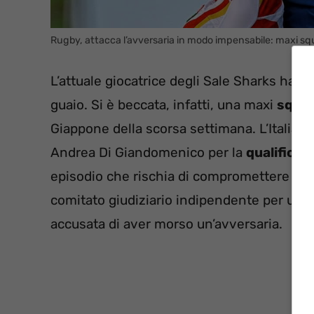
Rugby, attacca l’avversaria in modo impensabile: maxi squ
L’attuale giocatrice degli Sale Sharks ha 25
guaio. Si è beccata, infatti, una maxi
squal
Giappone della scorsa settimana. L’Italia h
Andrea Di Giandomenico per la
qualificaz
episodio che rischia di compromettere la 
comitato giudiziario indipendente per una g
accusata di aver morso un’avversaria.