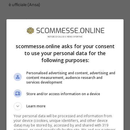
è ufficiale (Ansa)
Premier League 2022-2023, la
quattordicesima giornata:
Brighton-Chelsea:
scommesse.online asks for your consent
to use your personal data for the
probabili formazioni e
following purposes:
ultimissime
Personalised advertising and content, advertising and
content measurement, audience research and
L’italiano Roberto
De Zerbi
è ancora alla
services development
ricerca della prima vittoria sulla panchina
Store and/or access information on a device
del Brighton. La squadra incrocia il suo ex
Learn more
allenatore Potter, che ha “mollato” l’Albion
Your personal data will be processed and information from
proprio per andare ad allenare il
Chelsea
.
your device (cookies, unique identifiers, and other device
data) may be stored by, accessed by and shared with 319
partners, or used specifically by this site. We and our partners