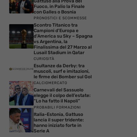
Gattuso alla Prova del
Fuoco, in Palio la Finale
con Galles o Bosnia
PRONOSTICI E SCOMMESSE
Scontro Titanico tra
Campioni d’Europa e
d’America su Sky – Spagna
vs Argentina, la
Finalissima del 27 Marzo al
Lusail Stadium in Qatar
CURIOSITÀ
Esultanze da Derby: tra
muscoli, surf e imitazioni,
le firme dei Bomber sul Gol
CALCIOMERCATO
Carnevali del Sassuolo
elegge il colpo dell’estate:
“Lo ha fatto il Napoli”
PROBABILI FORMAZIONI
Italia-Estonia, Gattuso
lancia il super tridente:
hanno iniziato forte in
Serie A