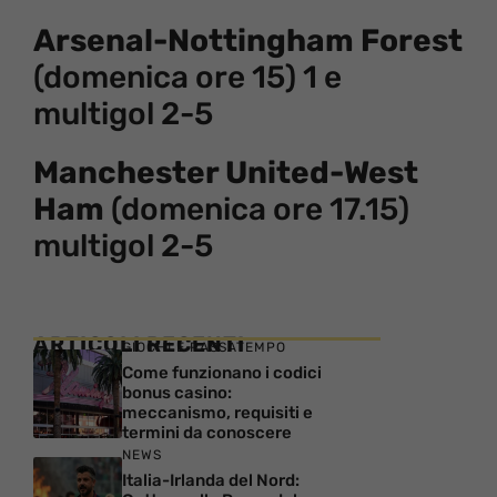
Arsenal-Nottingham Forest
(domenica ore 15) 1 e
multigol 2-5
Manchester United-West
Ham
(domenica ore 17.15)
multigol 2-5
ARTICOLI RECENTI
GIOCHI E PASSATEMPO
Come funzionano i codici
bonus casino:
meccanismo, requisiti e
termini da conoscere
NEWS
Italia-Irlanda del Nord: