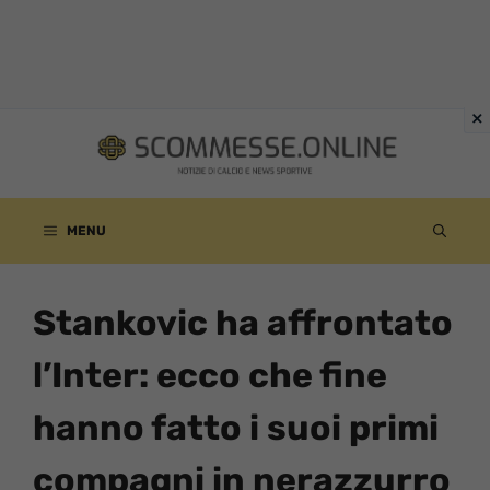
Vai
al
contenuto
MENU
Stankovic ha affrontato
l’Inter: ecco che fine
hanno fatto i suoi primi
compagni in nerazzurro