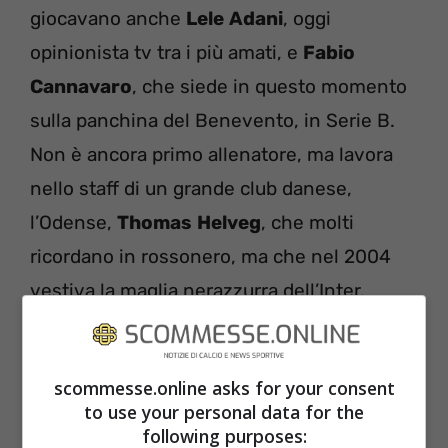
giocavano anche
Lele
Adani
, oggi
opinionista tv tra i più amati, e
Fabio
Cannavaro
, che siede in questo momento
sulla panchina del Benevento, in Serie B.
Non è ancora primo allenatore, ma lavora
nello staff di un grande club danese,
l’Odense,
Thomas
Helveg
, che molti
ricordano in rossonero, ma che nel 2004
vestiva la maglia nerazzurra dell’Inter.
scommesse.online asks for your consent
to use your personal data for the
following purposes: