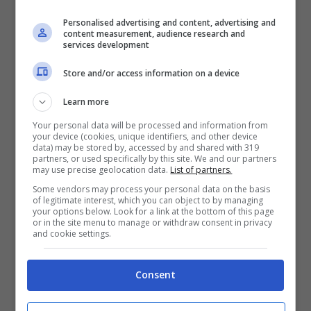
Personalised advertising and content, advertising and
content measurement, audience research and
services development
Store and/or access information on a device
Learn more
Che fine hanno fatto gli ex compagni
Your personal data will be processed and information from
di Dejan?
your device (cookies, unique identifiers, and other device
data) may be stored by, accessed by and shared with 319
partners, or used specifically by this site. We and our partners
may use precise geolocation data.
List of partners.
Tralasciando il caso
Javier
Zanetti
,
Some vendors may process your personal data on the basis
bandiera nerazzurra che ancora oggi milita
of legitimate interest, which you can object to by managing
your options below. Look for a link at the bottom of this page
nel club come vicepresidente, in quell’Inter
or in the site menu to manage or withdraw consent in privacy
and cookie settings.
giocava anche il
Chino
Recoba
, altro
calciatore amatissimo dai tifosi.
Consent
Indimenticabile, oggi allena le giovanili del