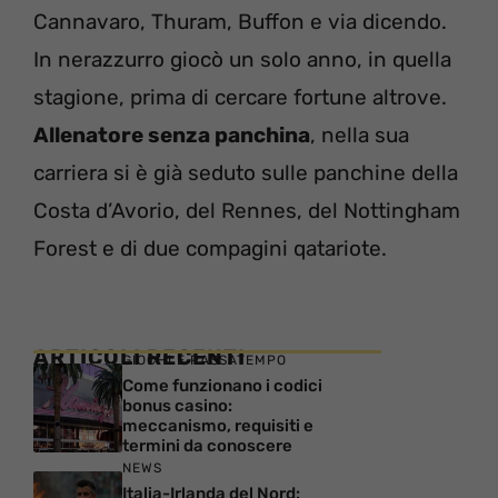
Cannavaro, Thuram, Buffon e via dicendo.
In nerazzurro giocò un solo anno, in quella
stagione, prima di cercare fortune altrove.
Allenatore senza panchina
, nella sua
carriera si è già seduto sulle panchine della
Costa d’Avorio, del Rennes, del Nottingham
Forest e di due compagini qatariote.
ARTICOLI RECENTI
GIOCHI E PASSATEMPO
Come funzionano i codici
bonus casino:
meccanismo, requisiti e
termini da conoscere
NEWS
Italia-Irlanda del Nord: