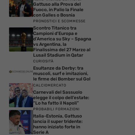
Gattuso alla Prova del
Fuoco, in Palio la Finale
con Galles o Bosnia
PRONOSTICI E SCOMMESSE
Scontro Titanico tra
Campioni d’Europa e
d’America su Sky – Spagna
vs Argentina, la
Finalissima del 27 Marzo al
Lusail Stadium in Qatar
CURIOSITÀ
Esultanze da Derby: tra
muscoli, surf e imitazioni,
le firme dei Bomber sul Gol
CALCIOMERCATO
Carnevali del Sassuolo
elegge il colpo dell’estate:
“Lo ha fatto il Napoli”
PROBABILI FORMAZIONI
Italia-Estonia, Gattuso
lancia il super tridente:
hanno iniziato forte in
Serie A