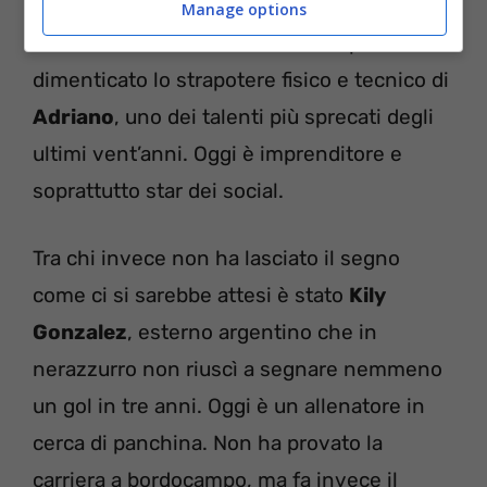
Nacional
di Montevideo. E a proposito di
Manage options
indimenticabili, nessun interista può aver
dimenticato lo strapotere fisico e tecnico di
Adriano
, uno dei talenti più sprecati degli
ultimi vent’anni. Oggi è imprenditore e
soprattutto star dei social.
Tra chi invece non ha lasciato il segno
come ci si sarebbe attesi è stato
Kily
Gonzalez
, esterno argentino che in
nerazzurro non riuscì a segnare nemmeno
un gol in tre anni. Oggi è un allenatore in
cerca di panchina. Non ha provato la
carriera a bordocampo, ma fa invece il