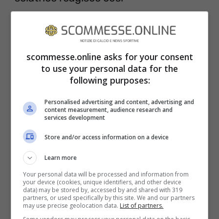
Sulle piste di tutto il mondo la sciatrice
bergamasca ha dimostrato di saper dare
scommesse.online asks for your consent
spettacolo. Campionessa straordinaria, ci
to use your personal data for the
ha resi più volte orgogliosi con risultati
following purposes:
sportivi eccezionali. Stavolta, però, a
Personalised advertising and content, advertising and
sorprendere è stata non lei ma un suo fan,
content measurement, audience research and
services development
capace davvero di farle battere il cuore
Store and/or access information on a device
forte
con un gesto semplice quanto
clamoroso.
Learn more
Your personal data will be processed and information from
your device (cookies, unique identifiers, and other device
data) may be stored by, accessed by and shared with 319
partners, or used specifically by this site. We and our partners
may use precise geolocation data.
List of partners.