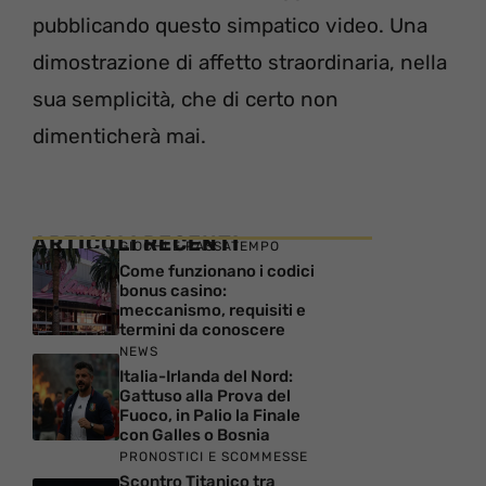
pubblicando questo simpatico video. Una
dimostrazione di affetto straordinaria, nella
sua semplicità, che di certo non
dimenticherà mai.
ARTICOLI RECENTI
GIOCHI E PASSATEMPO
Come funzionano i codici
bonus casino:
meccanismo, requisiti e
termini da conoscere
NEWS
Italia-Irlanda del Nord:
Gattuso alla Prova del
Fuoco, in Palio la Finale
con Galles o Bosnia
PRONOSTICI E SCOMMESSE
Scontro Titanico tra