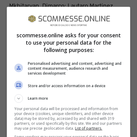
Mkhitaryan, Dimarco; Lautaro Martinez,
Dzeko. All. S. Inzaghi
scommesse.online asks for your consent
Milan (4-2-3-1):
Tatarusanu; Calabria, Kjaer,
to use your personal data for the
Kalulu, Theo Hernandez; Krunic, Tonali;
following purposes:
Saelemaekers, Brahim Diaz, Leao; Giroud.
Personalised advertising and content, advertising and
All. Pioli
content measurement, audience research and
services development
Salernitana-Juventus,
Store and/or access information on a device
l’ultima gara della
Learn more
ventunesima giornata di
Your personal data will be processed and information from
Serie A 2022/2023
your device (cookies, unique identifiers, and other device
data) may be stored by, accessed by and shared with 319
partners, or used specifically by this site. We and our partners
may use precise geolocation data.
List of partners.
Juventus
che dopo la penalizzazione di 15
Some vendors may process your personal data on the basis