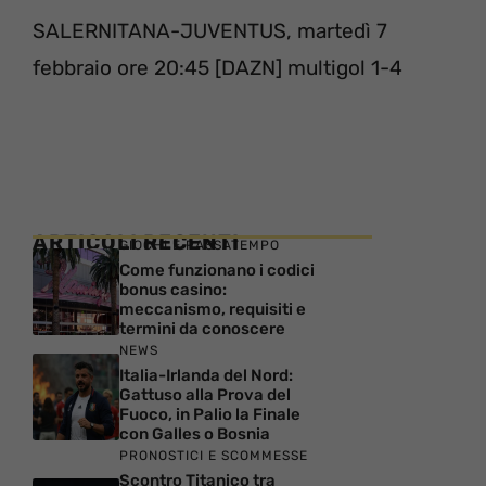
SALERNITANA-JUVENTUS, martedì 7
febbraio ore 20:45 [DAZN] multigol 1-4
ARTICOLI RECENTI
GIOCHI E PASSATEMPO
Come funzionano i codici
bonus casino:
meccanismo, requisiti e
termini da conoscere
NEWS
Italia-Irlanda del Nord:
Gattuso alla Prova del
Fuoco, in Palio la Finale
con Galles o Bosnia
PRONOSTICI E SCOMMESSE
Scontro Titanico tra