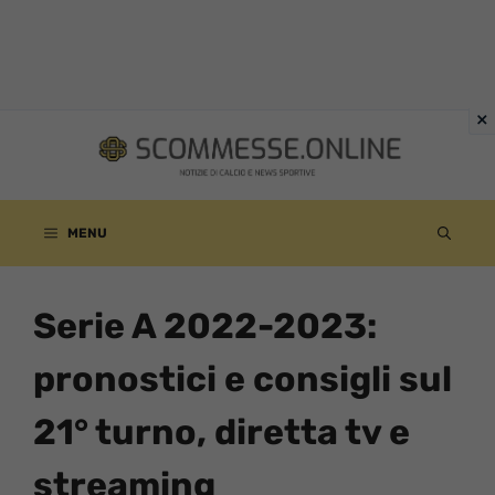
Vai
al
contenuto
MENU
Serie A 2022-2023:
pronostici e consigli sul
21° turno, diretta tv e
streaming