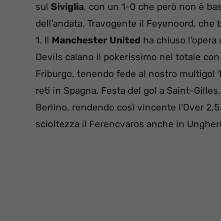
sul
Siviglia
, con un 1-0 che però non è bast
dell’andata. Travogente il Feyenoord, che b
1. Il
Manchester United
ha chiuso l’opera c
Devils calano il pokerissimo nel totale co
Friburgo, tenendo fede al nostro multigol 
reti in Spagna. Festa del gol a Saint-Gilles,
Berlino, rendendo così vincente l’Over 2,5.
scioltezza il Ferencvaros anche in Ungheri