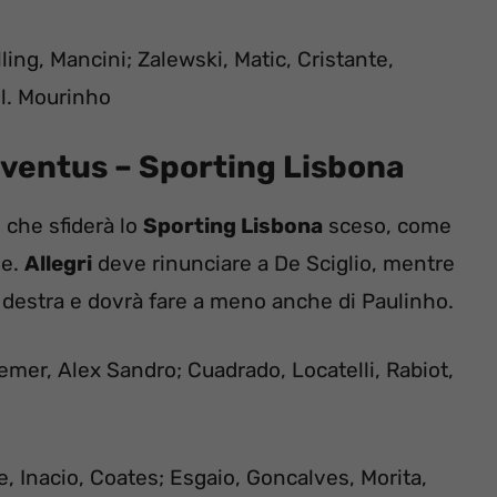
ling, Mancini; Zalewski, Matic, Cristante,
ll. Mourinho
Juventus – Sporting Lisbona
, che sfiderà lo
Sporting Lisbona
sceso, come
ue.
Allegri
deve rinunciare a De Sciglio, mentre
i destra e dovrà fare a meno anche di Paulinho.
emer, Alex Sandro; Cuadrado, Locatelli, Rabiot,
, Inacio, Coates; Esgaio, Goncalves, Morita,