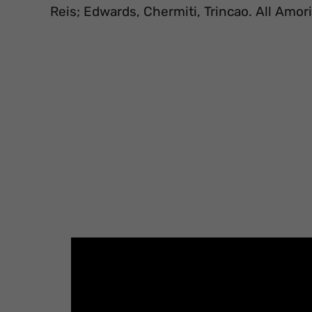
Reis; Edwards, Chermiti, Trincao. All Amor